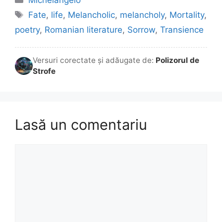
Michelangelo
Etichete
Fate
,
life
,
Melancholic
,
melancholy
,
Mortality
,
poetry
,
Romanian literature
,
Sorrow
,
Transience
Versuri corectate și adăugate de:
Polizorul de
Strofe
Lasă un comentariu
Comentariu