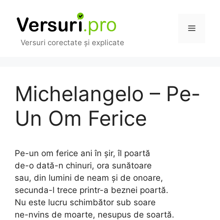
Sari
la
Meniu
conținut
Versuri corectate și explicate
Michelangelo – Pe-
Un Om Ferice
Pe-un om ferice ani în șir, îl poartă
de-o dată-n chinuri, ora sunătoare
sau, din lumini de neam și de onoare,
secunda-l trece printr-a beznei poartă.
Nu este lucru schimbător sub soare
ne-nvins de moarte, nesupus de soartă.