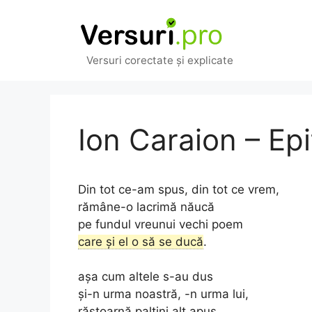
Sari
la
conținut
Versuri corectate și explicate
Ion Caraion – Epi
Din tot ce-am spus, din tot ce vrem,
rămâne-o lacrimă năucă
pe fundul vreunui vechi poem
care și el o să se ducă
.
așa cum altele s-au dus
și-n urma noastră, -n urma lui,
răstoarnă paltini alt apus