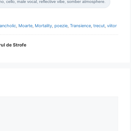
no, cello, male vocal, reflective vibe, somber atmosphere.
ancholic
,
Moarte
,
Mortality
,
poezie
,
Transience
,
trecut
,
viitor
rul de Strofe