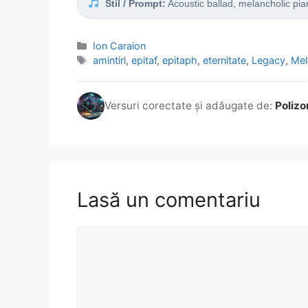
Stil / Prompt:
Acoustic ballad, melancholic pia
Categorii
Ion Caraion
Etichete
amintiri
,
epitaf
,
epitaph
,
eternitate
,
Legacy
,
Mel
Versuri corectate și adăugate de:
Polizo
Lasă un comentariu
Comentariu