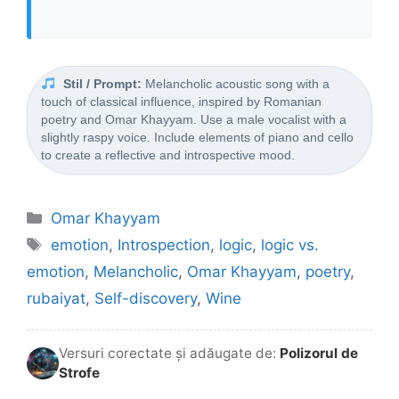
Stil / Prompt:
Melancholic acoustic song with a
touch of classical influence, inspired by Romanian
poetry and Omar Khayyam. Use a male vocalist with a
slightly raspy voice. Include elements of piano and cello
to create a reflective and introspective mood.
Categorii
Omar Khayyam
Etichete
emotion
,
Introspection
,
logic
,
logic vs.
emotion
,
Melancholic
,
Omar Khayyam
,
poetry
,
rubaiyat
,
Self-discovery
,
Wine
Versuri corectate și adăugate de:
Polizorul de
Strofe