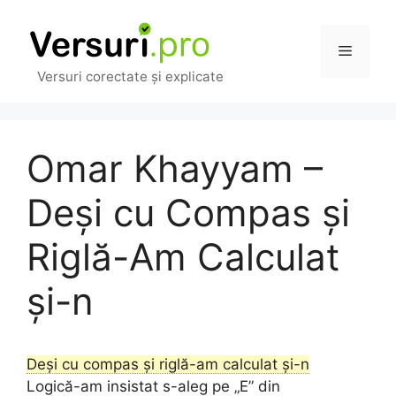
Sari
la
Meniu
conținut
Versuri corectate și explicate
Omar Khayyam –
Deși cu Compas și
Riglă-Am Calculat
și-n
Deși cu compas și riglă-am calculat și-n
Logică-am insistat s-aleg pe „E” din