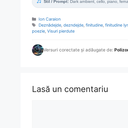
Stil / Prompt:
Dark ambient, cello, piano, femal
Categorii
Ion Caraion
Etichete
Deznădejde
,
dezndejde
,
finitudine
,
finitudine ly
poezie
,
Visuri pierdute
Versuri corectate și adăugate de:
Polizo
Lasă un comentariu
Comentariu