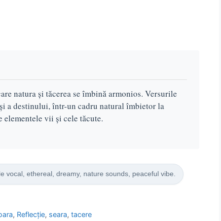
 care natura și tăcerea se îmbină armonios. Versurile
i a destinului, într-un cadru natural îmbietor la
e elementele vii și cele tăcute.
le vocal, ethereal, dreamy, nature sounds, peaceful vibe.
oara
,
Reflecție
,
seara
,
tacere