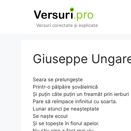
Sari
la
conținut
Versuri corectate și explicate
Giuseppe Ungarett
Seara se prelungește
Printr-o pâlpâire șovăielnică
Și puțin câte puțin un freamăt prin ierburi
Pare să reîmpace infinitul cu soarta.
Lunar atunci pe neașteptate
Se naște ecoul
Și se topește în fiorul apelor.
Nu știu cine a fost mai viu,