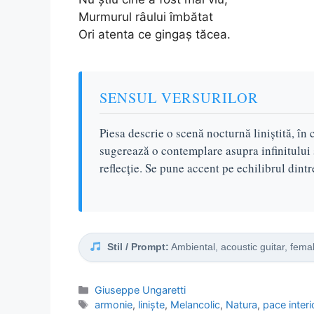
Murmurul râului îmbătat
Ori atenta ce gingaș tăcea.
SENSUL VERSURILOR
Piesa descrie o scenă nocturnă liniștită, în
sugerează o contemplare asupra infinitului ș
reflecție. Se pune accent pe echilibrul dintr
Stil / Prompt:
Ambiental, acoustic guitar, fema
Categorii
Giuseppe Ungaretti
Etichete
armonie
,
liniște
,
Melancolic
,
Natura
,
pace interi