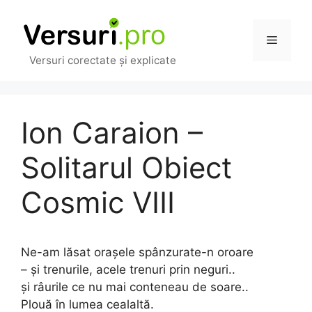
Sari
la
Meniu
conținut
Versuri corectate și explicate
Ion Caraion –
Solitarul Obiect
Cosmic VIII
Ne-am lăsat orașele spânzurate-n oroare
– și trenurile, acele trenuri prin neguri..
și râurile ce nu mai conteneau de soare..
Plouă în lumea cealaltă.