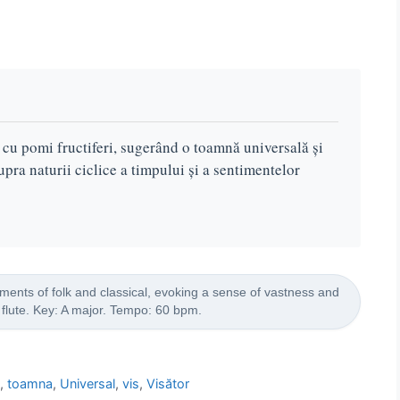
t cu pomi fructiferi, sugerând o toamnă universală și
pra naturii ciclice a timpului și a sentimentelor
ents of folk and classical, evoking a sense of vastness and
, flute. Key: A major. Tempo: 60 bpm.
p
,
toamna
,
Universal
,
vis
,
Visător