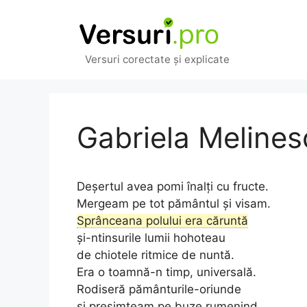
Sari
la
conținut
Versuri corectate și explicate
Gabriela Melines
Deșertul avea pomi înalți cu fructe.
Mergeam pe tot pământul și visam.
Sprânceana polului era căruntă
și-ntinsurile lumii hohoteau
de chiotele ritmice de nuntă.
Era o toamnă-n timp, universală.
Rodiseră pământurile-oriunde
și presimțeam pe buze rumenind