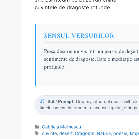
cuvintele de dragoste rotunde.
SENSUL VERSURILOR
Piesa descrie un vis într-un peisaj de deșer
sentimente de dragoste. Este o meditație asu
profunde.
Stil / Prompt:
Dreamy, ethereal music with elem
timelessness. Instruments: acoustic guitar, strings
Categorii
Gabriela Melinescu
Etichete
cuvinte
,
desert
,
Dragoste
,
Natura
,
poezie
,
tim