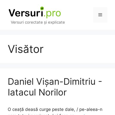
Sari
la
Meniu
conținut
Versuri corectate și explicate
Visător
Daniel Vişan-Dimitriu -
Iatacul Norilor
O ceață deasă curge peste dale, / pe-aleea-n