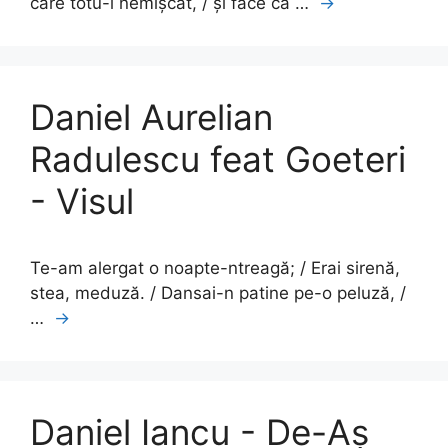
care totu-i nemișcat, / și face ca …
→
Daniel Aurelian
Radulescu feat Goeteri
- Visul
Te-am alergat o noapte-ntreagă; / Erai sirenă,
stea, meduză. / Dansai-n patine pe-o peluză, /
…
→
Daniel Iancu - De-Aș