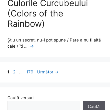
Culorile Curcubeului
(Colors of the
Rainbow)
Știu un secret, nu-l pot spune / Pare a nu fi altă
cale / Îți …
→
Pagina
Pagina
Pagina
1
2
…
179
Următor
→
Caută versuri
Caută