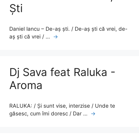
Ști
Daniel Iancu – De-aș ști. / De-aș ști că vrei, de-
aș ști că vrei / …
→
Dj Sava feat Raluka -
Aroma
RALUKA: / Și sunt vise, interzise / Unde te
găsesc, cum îmi doresc / Dar …
→