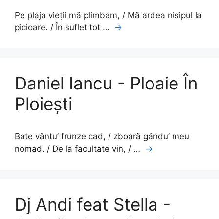
Pe plaja vieții mă plimbam, / Mă ardea nisipul la
picioare. / În suflet tot …
→
Daniel Iancu - Ploaie În
Ploiești
Bate vântu’ frunze cad, / zboară gându’ meu
nomad. / De la facultate vin, / …
→
Dj Andi feat Stella -