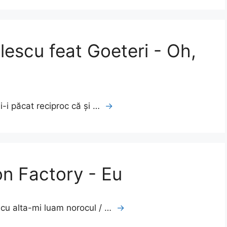
lescu feat Goeteri - Oh,
Şi-i păcat reciproc că şi …
→
on Factory - Eu
i cu alta-mi luam norocul / …
→