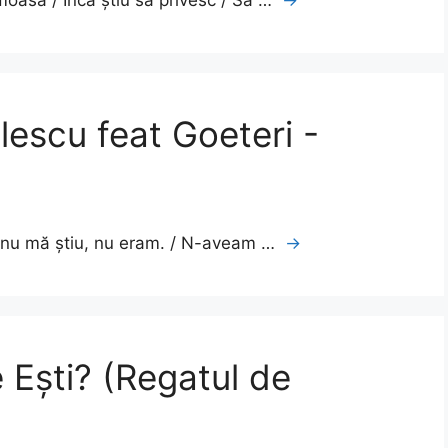
lescu feat Goeteri -
 că nu mă știu, nu eram. / N-aveam …
→
 Ești? (Regatul de