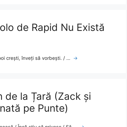
olo de Rapid Nu Există
oi crești, înveți să vorbești. / …
→
de la Țară (Zack și
nată pe Punte)
moasă / Încă știu să privesc / Să …
→