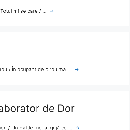
/ Totul mi se pare / …
→
etrou / În ocupant de birou mă …
→
aborator de Dor
r, / Un battle mc, ai grijă ce …
→