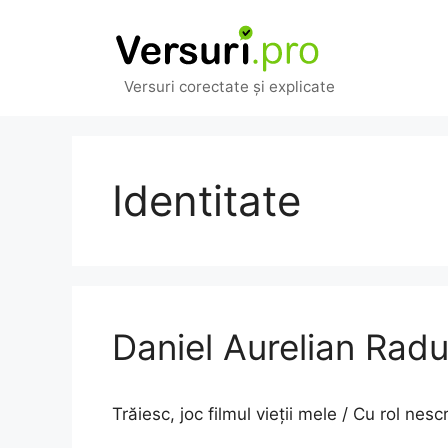
Sari
la
conținut
Versuri corectate și explicate
Identitate
Daniel Aurelian Radu
Trăiesc, joc filmul vieții mele / Cu rol nes