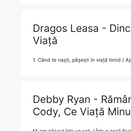
Dragos Leasa - Dinc
Viață
1. Când te naști, pășești în viață timid / Ap
Debby Ryan - Rămân 
Cody, Ce Viață Minu
M-am născut într-un sat, / Într-o casă fru