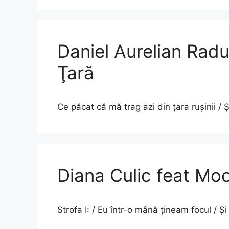
Daniel Aurelian Radu
Ţară
Ce păcat că mă trag azi din ţara ruşinii / 
Diana Culic feat Mo
Strofa I: / Eu într-o mână țineam focul / Ș