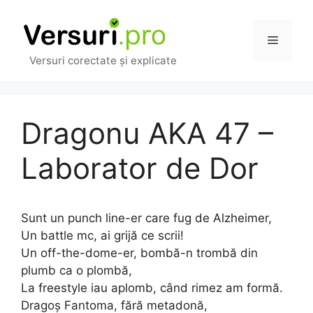
Sari
la
Meniu
conținut
Versuri corectate și explicate
Dragonu AKA 47 –
Laborator de Dor
Sunt un punch line-er care fug de Alzheimer,
Un battle mc, ai grijă ce scrii!
Un off-the-dome-er, bombă-n trombă din
plumb ca o plombă,
La freestyle iau aplomb, când rimez am formă.
Dragoș Fantoma, fără metadonă,