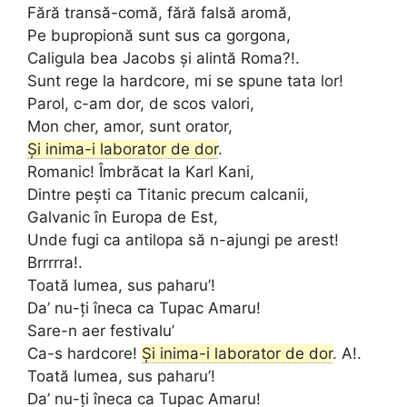
Fără transă-comă, fără falsă aromă,
Pe bupropionă sunt sus ca gorgona,
Caligula bea Jacobs și alintă Roma?!.
Sunt rege la hardcore, mi se spune tata lor!
Parol, c-am dor, de scos valori,
Mon cher, amor, sunt orator,
Și inima-i laborator de dor
.
Romanic! Îmbrăcat la Karl Kani,
Dintre pești ca Titanic precum calcanii,
Galvanic în Europa de Est,
Unde fugi ca antilopa să n-ajungi pe arest!
Brrrrra!.
Toată lumea, sus paharu’!
Da’ nu-ți îneca ca Tupac Amaru!
Sare-n aer festivalu’
Ca-s hardcore!
Și inima-i laborator de dor
. A!.
Toată lumea, sus paharu’!
Da’ nu-ți îneca ca Tupac Amaru!