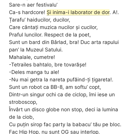
Sare-n aer festivalu’
Ca-s hardcore!
Și inima-i laborator de dor
. A!.
Țarafu’ haiducilor, ducilor,
Care cântați muzica nucilor și cucilor,
Praful luncilor. Respect de la poet,
Sunt un bard din Bârlad, bra! Duc arta rapului
pan’ la Muzeul Satului.
Mahalale, cumetre!
-Tetrailes bahtalo, bre tovarășe!
-Deles manga tu ale!
-Nu mai getra la nareta pufăind-ți țigareta!.
Sunt un robot ca BB-8, am softu’ copt,
Dintr-un singur ochi ca de ciclop, îmi iese un
stroboscop,
Învârt un disco globe non stop, deci ia lumina
de la ciob,
Cu puțin sirop fac party la babacu’ tău pe bloc.
Fac Hip Hop, nu sunt OG sau interlop.