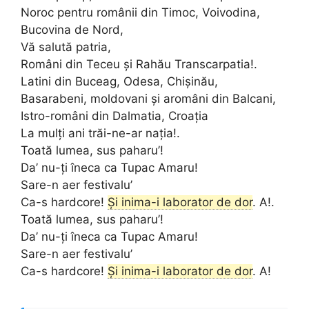
Noroc pentru românii din Timoc, Voivodina,
Bucovina de Nord,
Vă salută patria,
Români din Teceu și Rahău Transcarpatia!.
Latini din Buceag, Odesa, Chișinău,
Basarabeni, moldovani și aromâni din Balcani,
Istro-români din Dalmatia, Croația
La mulți ani trăi-ne-ar nația!.
Toată lumea, sus paharu’!
Da’ nu-ți îneca ca Tupac Amaru!
Sare-n aer festivalu’
Ca-s hardcore!
Și inima-i laborator de dor
. A!.
Toată lumea, sus paharu’!
Da’ nu-ți îneca ca Tupac Amaru!
Sare-n aer festivalu’
Ca-s hardcore!
Și inima-i laborator de dor
. A!