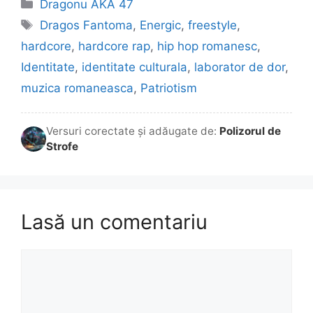
Categorii
Dragonu AKA 47
Etichete
Dragos Fantoma
,
Energic
,
freestyle
,
hardcore
,
hardcore rap
,
hip hop romanesc
,
Identitate
,
identitate culturala
,
laborator de dor
,
muzica romaneasca
,
Patriotism
Versuri corectate și adăugate de:
Polizorul de
Strofe
Lasă un comentariu
Comentariu