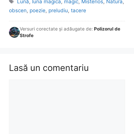
Etichete
Lună
,
luna magica
,
magic
,
Misterios
,
Natura
,
obscen
,
poezie
,
preludiu
,
tacere
Versuri corectate și adăugate de:
Polizorul de
Strofe
Lasă un comentariu
Comentariu