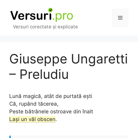
Sari
la
Meniu
conținut
Versuri corectate și explicate
Giuseppe Ungaretti
– Preludiu
Lună magică, atât de purtată ești
Că, rupând tăcerea,
Peste bătrânele ostroave din înalt
Lași un văl obscen
.