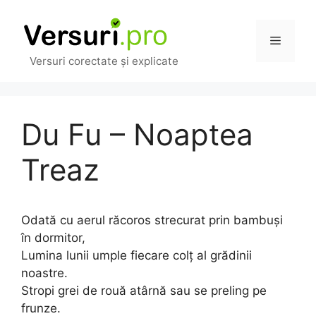
Sari
la
Meniu
conținut
Versuri corectate și explicate
Du Fu – Noaptea
Treaz
Odată cu aerul răcoros strecurat prin bambuși
în dormitor,
Lumina lunii umple fiecare colț al grădinii
noastre.
Stropi grei de rouă atârnă sau se preling pe
frunze.