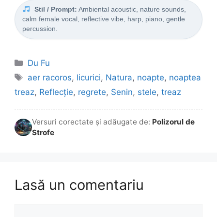
Stil / Prompt:
Ambiental acoustic, nature sounds,
calm female vocal, reflective vibe, harp, piano, gentle
percussion.
Categorii
Du Fu
Etichete
aer racoros
,
licurici
,
Natura
,
noapte
,
noaptea
treaz
,
Reflecție
,
regrete
,
Senin
,
stele
,
treaz
Versuri corectate și adăugate de:
Polizorul de
Strofe
Lasă un comentariu
Comentariu