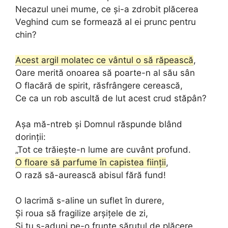
Necazul unei mume, ce și-a zdrobit plăcerea
Veghind cum se formează al ei prunc pentru
chin?
Acest argil molatec ce vântul o să răpească
,
Oare merită onoarea să poarte-n al său sân
O flacără de spirit, răsfrângere cerească,
Ce ca un rob ascultă de lut acest crud stăpân?
Așa mă-ntreb și Domnul răspunde blând
dorinții:
„Tot ce trăiește-n lume are cuvânt profund.
O floare să parfume în capistea ființii
,
O rază să-aurească abisul fără fund!
O lacrimă s-aline un suflet în durere,
Și roua să fragilize arșițele de zi,
Și tu s-aduni pe-o frunte sărutul de plăcere.