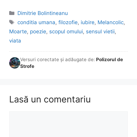
Categorii
Dimitrie Bolintineanu
Etichete
conditia umana
,
filozofie
,
iubire
,
Melancolic
,
Moarte
,
poezie
,
scopul omului
,
sensul vietii
,
viata
Versuri corectate și adăugate de:
Polizorul de
Strofe
Lasă un comentariu
Comentariu