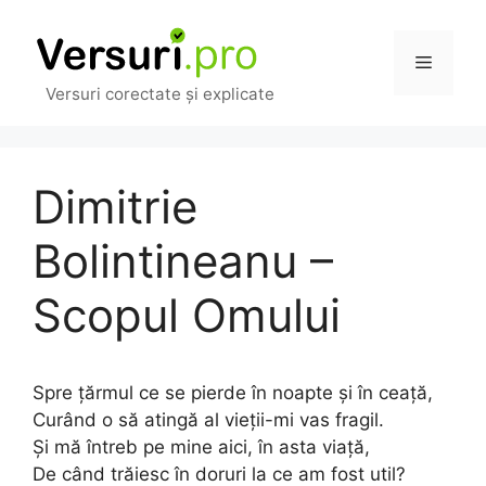
Sari
la
Meniu
conținut
Versuri corectate și explicate
Dimitrie
Bolintineanu –
Scopul Omului
Spre țărmul ce se pierde în noapte și în ceață,
Curând o să atingă al vieții-mi vas fragil.
Și mă întreb pe mine aici, în asta viață,
De când trăiesc în doruri la ce am fost util?