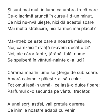
Și sunt mai mult în lume ca umbra trecătoare
Ce-o lacrimă aruncă în cursu-i d-un minut,
Ce nici nu-nvăluiește, nici dă acestui soare
Mai multă strălucire, nici farmec mai plăcut?
Mă-ntreb ce este oare a noastră misiune,
Noi, care-aici în viață n-avem decât o zi?
Noi, ale căror fapte, țărână, fală, nume
Se spulberă în vânturi-nainte d-a luci?
Cărarea mea în lume se șterge de sub soare:
Amară calomnie pălește-al său color.
Tot omul lasă-n urmă-i ce lasă-o dulce floare:
Parfumul d-o secundă pe vântul trecător.
A unei sorți astfel, vai! prețuia durerea
Ce inimile noastre adapă cu venin