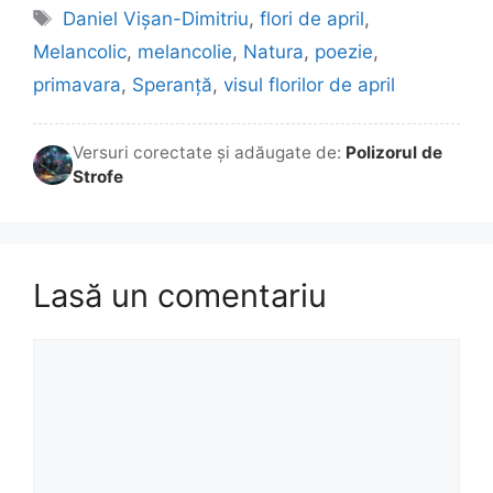
Etichete
Daniel Vișan-Dimitriu
,
flori de april
,
Melancolic
,
melancolie
,
Natura
,
poezie
,
primavara
,
Speranță
,
visul florilor de april
Versuri corectate și adăugate de:
Polizorul de
Strofe
Lasă un comentariu
Comentariu