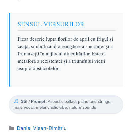
SENSUL VERSURILOR
Piesa descrie lupta florilor de april cu frigul și
ceața, simbolizând o renaștere a speranței și a
frumuseții în mijlocul dificultăților. Este o
metaforă a rezistenței și a triumfului vieții
asupra obstacolelor.
Stil / Prompt:
Acoustic ballad, piano and strings,
male vocal, melancholic vibe, nature sounds
Categorii
Daniel Vişan-Dimitriu