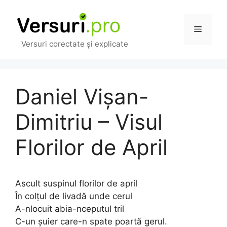
Sari
la
Meniu
conținut
Versuri corectate și explicate
Daniel Vişan-
Dimitriu – Visul
Florilor de April
Ascult suspinul florilor de april
În colțul de livadă unde cerul
A-nlocuit abia-nceputul tril
C-un șuier care-n spate poartă gerul.