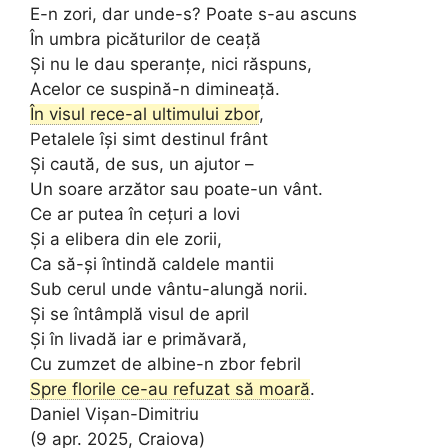
E-n zori, dar unde-s? Poate s-au ascuns
În umbra picăturilor de ceață
Și nu le dau speranțe, nici răspuns,
Acelor ce suspină-n dimineață.
În visul rece-al ultimului zbor
,
Petalele își simt destinul frânt
Și caută, de sus, un ajutor –
Un soare arzător sau poate-un vânt.
Ce ar putea în cețuri a lovi
Și a elibera din ele zorii,
Ca să-și întindă caldele mantii
Sub cerul unde vântu-alungă norii.
Și se întâmplă visul de april
Și în livadă iar e primăvară,
Cu zumzet de albine-n zbor febril
Spre florile ce-au refuzat să moară
.
Daniel Vișan-Dimitriu
(9 apr. 2025, Craiova)