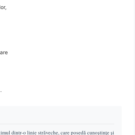
or,
,
pare
.
timul dintr-o linie străveche, care posedă cunoștințe și