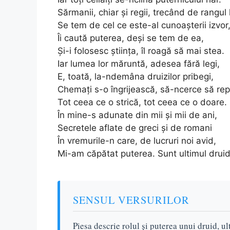
Sărmanii, chiar şi regii, trecând de rangul l
Se tem de cel ce este-al cunoaşterii izvor
Îi caută puterea, deşi se tem de ea,
Şi-i folosesc ştiinţa, îl roagă să mai stea.
Iar lumea lor măruntă, adesea fără legi,
E, toată, la-ndemâna druizilor pribegi,
Chemaţi s-o îngrijească, să-ncerce să re
Tot ceea ce o strică, tot ceea ce o doare.
În mine-s adunate din mii şi mii de ani,
Secretele aflate de greci şi de romani
În vremurile-n care, de lucruri noi avid,
Mi-am căpătat puterea. Sunt ultimul druid
SENSUL VERSURILOR
Piesa descrie rolul și puterea unui druid, ul