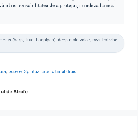
 având responsabilitatea de a proteja și vindeca lumea.
ments (harp, flute, bagpipes), deep male voice, mystical vibe,
ura
,
putere
,
Spiritualitate
,
ultimul druid
rul de Strofe