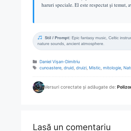
haruri speciale. El este respectat și temut,
Stil / Prompt:
Epic fantasy music, Celtic instru
nature sounds, ancient atmosphere.
Categorii
Daniel Vişan-Dimitriu
Etichete
cunoastere
,
druid
,
druizi
,
Mistic
,
mitologie
,
Nat
Versuri corectate și adăugate de:
Polizo
Lasă un comentariu