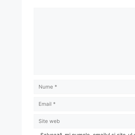
Comentariu
Nume
Email
Site
web
Salvează-mi numele, emailul și site-ul 