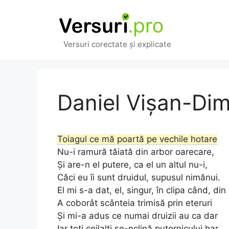
Sari
la
conținut
Versuri corectate și explicate
Daniel Vişan-Dimi
Toiagul ce mă poartă pe vechile hotare
Nu-i ramură tăiată din arbor oarecare,
Şi are-n el putere, ca el un altul nu-i,
Căci eu îi sunt druidul, supusul nimănui.
El mi s-a dat, el, singur, în clipa când, din 
A coborât scânteia trimisă prin eteruri
Şi mi-a adus ce numai druizii au ca dar
Iar toţi ceilalţi se-nclină puternicului har.