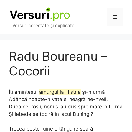
Sari
la
Meniu
conținut
Versuri corectate și explicate
Radu Boureanu –
Cocorii
Îți amintești,
amurgul la Histria
și-n urmă
Adâncă noapte-n vata ei neagră ne-nveli,
După ce, roșii, norii s-au dus spre mare-n turmă
Și lebede se topiră în lacul Duningi?
Trecea peste ruine o tânguire seară