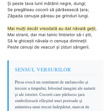
Și peste tava lunii mătănii negre, dungi;
Se pregăteau cocorii să părăsească țara;
Zăpada cenușie păreau pe grinduri lungi.
Mai mulți decât vreodată au dat năvală geții
,
Mai stranii, dar mai tainic îmbietor să-i știi,
Să le ghicești năvala-n cenușa dimineții
Peste cenuși de veacuri și ziduri sângerii.
SENSUL VERSURILOR
Piesa evocă un sentiment de melancolie și
trecere a timpului, folosind imagini ale naturii
și ale istoriei. Cocorii care părăsesc țara
simbolizează sfârșitul unei perioade și
amintirea unui trecut îndepărtat, marcat de