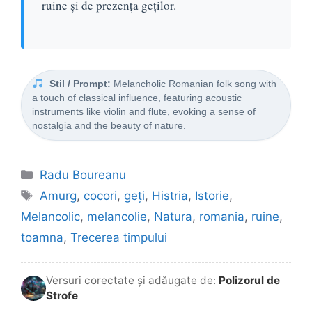
ruine și de prezența geților.
Stil / Prompt:
Melancholic Romanian folk song with
a touch of classical influence, featuring acoustic
instruments like violin and flute, evoking a sense of
nostalgia and the beauty of nature.
Categorii
Radu Boureanu
Etichete
Amurg
,
cocori
,
geți
,
Histria
,
Istorie
,
Melancolic
,
melancolie
,
Natura
,
romania
,
ruine
,
toamna
,
Trecerea timpului
Versuri corectate și adăugate de:
Polizorul de
Strofe