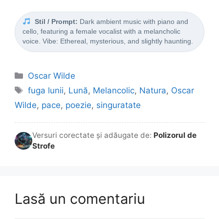
Stil / Prompt:
Dark ambient music with piano and
cello, featuring a female vocalist with a melancholic
voice. Vibe: Ethereal, mysterious, and slightly haunting.
Categorii
Oscar Wilde
Etichete
fuga lunii
,
Lună
,
Melancolic
,
Natura
,
Oscar
Wilde
,
pace
,
poezie
,
singuratate
Versuri corectate și adăugate de:
Polizorul de
Strofe
Lasă un comentariu