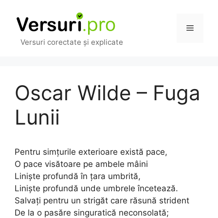
Sari
la
Meniu
conținut
Versuri corectate și explicate
Oscar Wilde – Fuga
Lunii
Pentru simțurile exterioare există pace,
O pace visătoare pe ambele mâini
Liniște profundă în țara umbrită,
Liniște profundă unde umbrele încetează.
Salvați pentru un strigăt care răsună strident
De la o pasăre singuratică neconsolată;