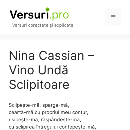
Sari
la
Meniu
conținut
Versuri corectate și explicate
Nina Cassian –
Vino Undă
Sclipitoare
Sclipește-mă, sparge-mă,
ceartă-mă cu propriul meu contur,
risipește-mă, răspândește-mă,
cu sclipirea întregului contopește-mă,