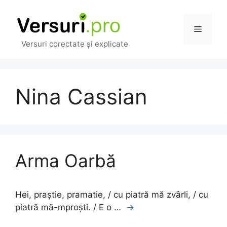
Sari
la
Meniu
conținut
Versuri corectate și explicate
Nina Cassian
Arma Oarbă
Hei, praștie, pramatie, / cu piatră mă zvârli, / cu
piatră mă-mproști. / E o …
→