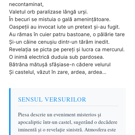
necontaminat,
Valetul orb paralizase lângă urși.
În becuri se mistuia o gală amenințătoare.
Oaspeții au invocat iute un pretext și-au fugit.
Au rămas în cuier patru bastoane, o pălărie tare
Și-un câine cenușiu dintr-un tărâm inedit.
Revelația se picta pe pereți și lucra ca mercurul.
O inimă electrică duduia sub pardosea.
Bătrâna mătușă sfâșiase-n cădere velurul
Și castelul, văzut în zare, ardea, ardea…
SENSUL VERSURILOR
Piesa descrie un eveniment misterios și
apocaliptic într-un castel, sugerând o decădere
iminentă și o revelație sinistră. Atmosfera este