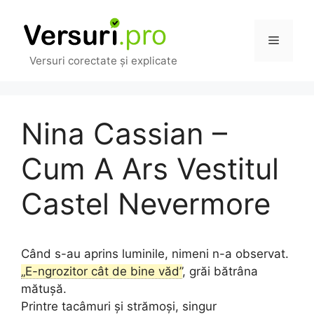
Sari
la
Meniu
conținut
Versuri corectate și explicate
Nina Cassian –
Cum A Ars Vestitul
Castel Nevermore
Când s-au aprins luminile, nimeni n-a observat.
„E-ngrozitor cât de bine văd”
, grăi bătrâna
mătușă.
Printre tacâmuri și strămoși, singur