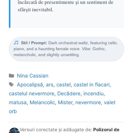
încărcată de presentimente și un sentiment de
sfârșit inevitabil.
Stil / Prompt:
Dark orchestral waltz, featuring cello,
piano, and a haunting female voice. Vibe: Gothic,
melancholic, and slightly unsettling.
Categorii
Nina Cassian
Etichete
Apocalipsă
,
ars
,
castel
,
castel in flacari
,
castelul nevermore
,
Decădere
,
incendiu
,
matusa
,
Melancolic
,
Mister
,
nevermore
,
valet
orb
Versuri corectate și adăugate de:
Polizorul de