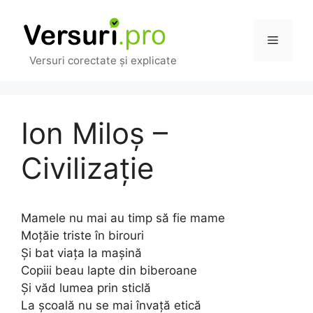
Sari
la
Meniu
conținut
Versuri corectate și explicate
Ion Miloș –
Civilizație
Mamele nu mai au timp să fie mame
Moțăie triste în birouri
Și bat viața la mașină
Copiii beau lapte din biberoane
Și văd lumea prin sticlă
La școală nu se mai învață etică