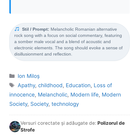
Stil / Prompt:
Melancholic Romanian alternative
rock song with a focus on social commentary, featuring
a somber male vocal and a blend of acoustic and
electronic elements. The song should evoke a sense of
disillusionment and reflection.
Categorii
Ion Miloș
Etichete
Apathy
,
childhood
,
Education
,
Loss of
innocence
,
Melancholic
,
Modern life
,
Modern
Society
,
Society
,
technology
Versuri corectate și adăugate de:
Polizorul de
Strofe