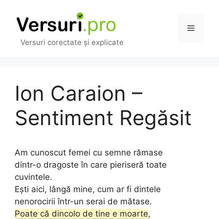
Sari
la
Meniu
conținut
Versuri corectate și explicate
Ion Caraion –
Sentiment Regăsit
Am cunoscut femei cu semne rămase
dintr-o dragoste în care pieriseră toate
cuvintele.
Ești aici, lângă mine, cum ar fi dintele
nenorocirii într-un serai de mătase.
Poate că dincolo de tine e moarte
,