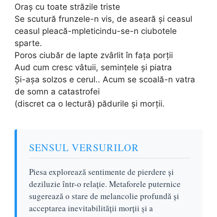
Oraș cu toate străzile triste
Se scutură frunzele-n vis, de aseară și ceasul
ceasul pleacă-mpleticindu-se-n ciubotele
sparte.
Poros ciubăr de lapte zvârlit în fața porții
Aud cum cresc vâtuii, semințele și piatra
Și-așa solzos e cerul.. Acum se scoală-n vatra
de somn a catastrofei
(discret ca o lectură) pădurile și morții.
SENSUL VERSURILOR
Piesa explorează sentimente de pierdere și
deziluzie într-o relație. Metaforele puternice
sugerează o stare de melancolie profundă și
acceptarea inevitabilității morții și a