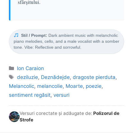
sfârșitului.
Stil / Prompt:
Dark ambient music with melancholic
piano melodies, cello, and a male vocalist with a somber
tone. Vibe: Reflective and sorrowful.
Categorii
Ion Caraion
Etichete
deziluzie
,
Deznădejde
,
dragoste pierduta
,
Melancolic
,
melancolie
,
Moarte
,
poezie
,
sentiment regăsit
,
versuri
Versuri corectate și adăugate de:
Polizorul de
Strofe