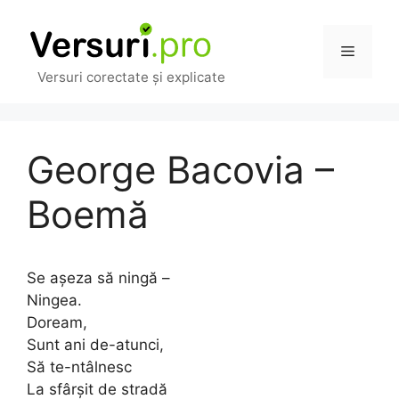
Sari
la
Meniu
conținut
Versuri corectate și explicate
George Bacovia –
Boemă
Se așeza să ningă –
Ningea.
Doream,
Sunt ani de-atunci,
Să te-ntâlnesc
La sfârșit de stradă