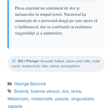
Piesa exprimă un sentiment de dor și
melancolie în timpul iernii. Naratorul își
amintește de o persoană dragă pe care spera să
o întâlnească, dar se confruntă cu realitatea
singurătății și a amintirilor.
Stil / Prompt:
Acoustic ballad, piano and cello, male
vocal, melancholic vibe, winter atmosphere.
Categorii
George Bacovia
Etichete
Boemă
,
boema versuri
,
dor
,
iarna
,
Melancolic
,
melancolie
,
poezie
,
singuratate
,
zapada