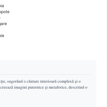
oia
lopote
e
gare
ale
cție, sugerând o căutare interioară complexă și o
e creează imagini puternice și metaforice, descriind o