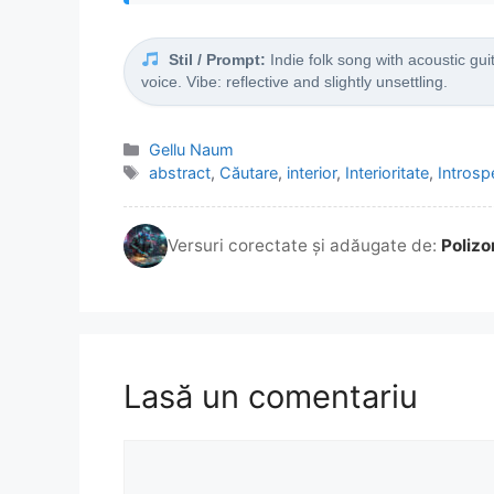
Stil / Prompt:
Indie folk song with acoustic guit
voice. Vibe: reflective and slightly unsettling.
Categorii
Gellu Naum
Etichete
abstract
,
Căutare
,
interior
,
Interioritate
,
Introsp
Versuri corectate și adăugate de:
Polizo
Lasă un comentariu
Comentariu