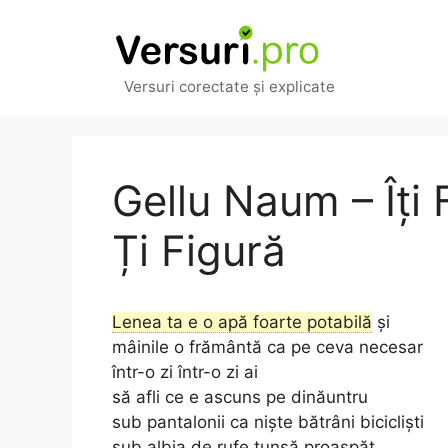
Sari
la
conținut
Versuri corectate și explicate
Gellu Naum – Îți 
Ți Figură
Lenea ta e o apă foarte potabilă
și
mâinile o frământă ca pe ceva necesar
într-o zi într-o zi ai
să afli ce e ascuns pe dinăuntru
sub pantalonii ca niște bătrâni bicicliști
sub albia de rufe tunsă proaspăt