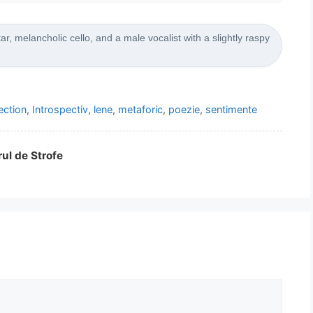
ar, melancholic cello, and a male vocalist with a slightly raspy
ection
,
Introspectiv
,
lene
,
metaforic
,
poezie
,
sentimente
rul de Strofe