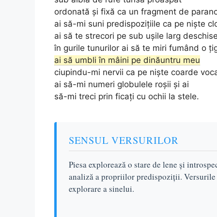
ordonată și fixă ca un fragment de paran
ai să-mi suni predispozițiile ca pe niște c
ai să te strecori pe sub ușile larg deschis
în gurile tunurilor ai să te miri fumând o ți
ai să umbli în mâini pe dinăuntru meu
ciupindu-mi nervii ca pe niște coarde voc
ai să-mi numeri globulele roșii și ai
să-mi treci prin ficați cu ochii la stele.
SENSUL VERSURILOR
Piesa explorează o stare de lene și introspe
analiză a propriilor predispoziții. Versuril
explorare a sinelui.