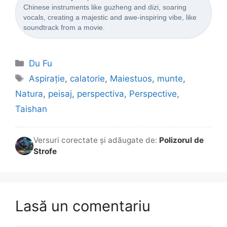
Chinese instruments like guzheng and dizi, soaring
vocals, creating a majestic and awe-inspiring vibe, like
soundtrack from a movie.
Categorii
Du Fu
Etichete
Aspirație
,
calatorie
,
Maiestuos
,
munte
,
Natura
,
peisaj
,
perspectiva
,
Perspective
,
Taishan
Versuri corectate și adăugate de:
Polizorul de
Strofe
Lasă un comentariu