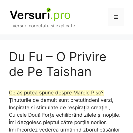
Sari
la
Meniu
conținut
Versuri corectate și explicate
Du Fu – O Privire
de Pe Taishan
Ce aș putea spune despre Marele Pisc?
Ținuturile de demult sunt pretutindeni verzi,
Inspirate și stimulate de respirația creației,
Cu cele Două Forțe echilibrând zilele și nopțile.
Îmi dezgolesc pieptul către porțile norilor,
Îmi încordez vederea urmărind zborul păsărilor