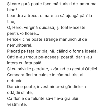
Și care gură poate face mărturisiri de-amor mai
bine?
Leandru a trecut o mare ca să ajungă pân’ la
tine,
O, Hero, vergină duioasă, și toate-aceste
pentru-o floare…
Ferice-i cine poate strânge mănunchiul de
nemuritoare!.
Plecați pe fața lor blajină, călind o formă ideală,
Câți n-au trecut pe-aceeași poartă, dar s-au
întors cu fața pală
Și cu privirile pierdute, zvârlind cu gestul Ofeliei
Comoara florilor culese în câmpul trist al
nebuniei….
Dar cine poate, înveștminte-și gândirile-n
odăjdii sfinte,
Ca florile de felurite să-i fie-a graiului
veștminte,