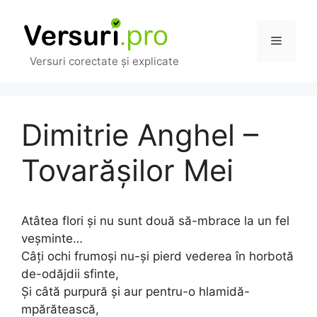
Sari
la
Meniu
conținut
Versuri corectate și explicate
Dimitrie Anghel –
Tovarășilor Mei
Atâtea flori și nu sunt două să-mbrace la un fel
veșminte…
Câți ochi frumoși nu-și pierd vederea în horbotă
de-odăjdii sfinte,
Și câtă purpură și aur pentru-o hlamidă-
mpărătească,