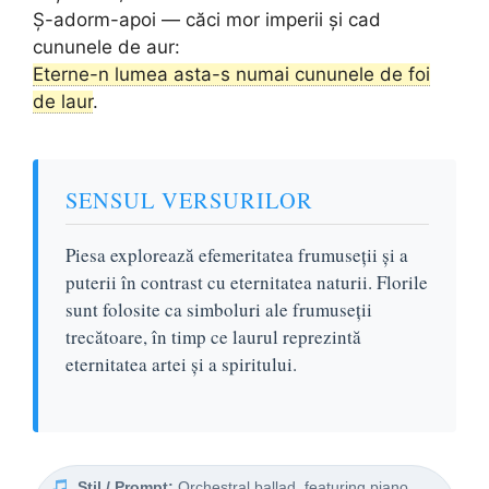
Ș-adorm-apoi — căci mor imperii și cad
cununele de aur:
Eterne-n lumea asta-s numai cununele de foi
de laur
.
SENSUL VERSURILOR
Piesa explorează efemeritatea frumuseții și a
puterii în contrast cu eternitatea naturii. Florile
sunt folosite ca simboluri ale frumuseții
trecătoare, în timp ce laurul reprezintă
eternitatea artei și a spiritului.
Stil / Prompt:
Orchestral ballad, featuring piano,