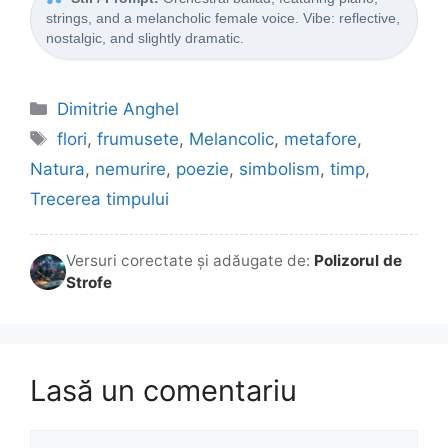
strings, and a melancholic female voice. Vibe: reflective,
nostalgic, and slightly dramatic.
Categorii
Dimitrie Anghel
Etichete
flori
,
frumusete
,
Melancolic
,
metafore
,
Natura
,
nemurire
,
poezie
,
simbolism
,
timp
,
Trecerea timpului
Versuri corectate și adăugate de:
Polizorul de
Strofe
Lasă un comentariu
Comentariu