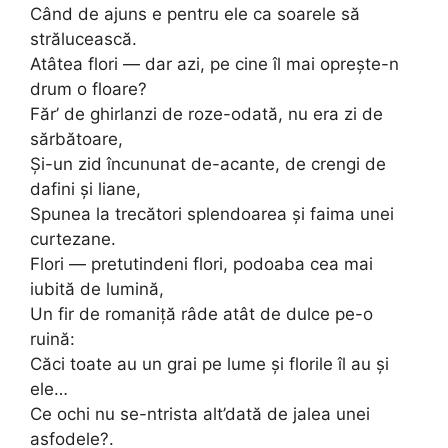
Când de ajuns e pentru ele ca soarele să
strălucească.
Atâtea flori — dar azi, pe cine îl mai oprește-n
drum o floare?
Făr’ de ghirlanzi de roze-odată, nu era zi de
sărbătoare,
Și-un zid încununat de-acante, de crengi de
dafini și liane,
Spunea la trecători splendoarea și faima unei
curtezane.
Flori — pretutindeni flori, podoaba cea mai
iubită de lumină,
Un fir de romaniță râde atât de dulce pe-o
ruină:
Căci toate au un grai pe lume și florile îl au și
ele…
Ce ochi nu se-ntrista alt’dată de jalea unei
asfodele?.