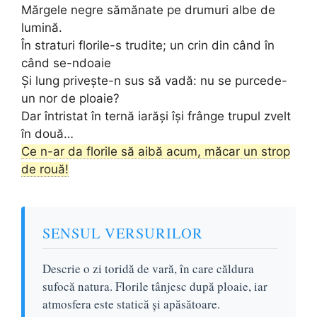
Mărgele negre sămănate pe drumuri albe de
lumină.
În straturi florile-s trudite; un crin din când în
când se-ndoaie
Și lung privește-n sus să vadă: nu se purcede-
un nor de ploaie?
Dar întristat în ternă iarăși își frânge trupul zvelt
în două…
Ce n-ar da florile să aibă acum, măcar un strop
de rouă!
SENSUL VERSURILOR
Descrie o zi toridă de vară, în care căldura
sufocă natura. Florile tânjesc după ploaie, iar
atmosfera este statică și apăsătoare.