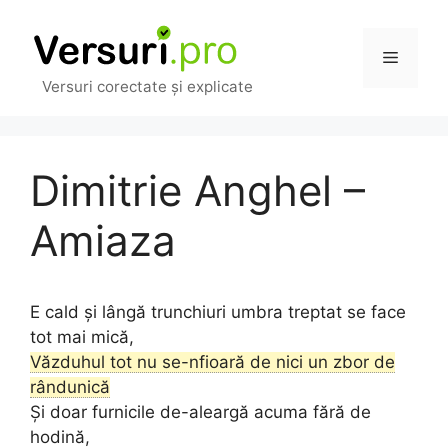
Sari
la
Meniu
conținut
Versuri corectate și explicate
Dimitrie Anghel –
Amiaza
E cald și lângă trunchiuri umbra treptat se face
tot mai mică,
Văzduhul tot nu se-nfioară de nici un zbor de
rândunică
Și doar furnicile de-aleargă acuma fără de
hodină,