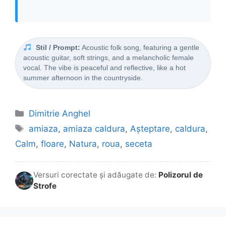
Stil / Prompt:
Acoustic folk song, featuring a gentle
acoustic guitar, soft strings, and a melancholic female
vocal. The vibe is peaceful and reflective, like a hot
summer afternoon in the countryside.
Categorii
Dimitrie Anghel
Etichete
amiaza
,
amiaza caldura
,
Așteptare
,
caldura
,
Calm
,
floare
,
Natura
,
roua
,
seceta
Versuri corectate și adăugate de:
Polizorul de
Strofe