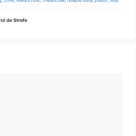
g
,
Love
,
Melancholic
,
melancolie
,
noapte buna
,
puișor
,
vise
rul de Strofe