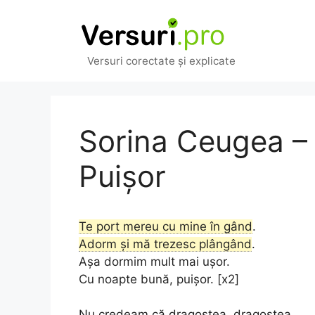
Sari
la
conținut
Versuri corectate și explicate
Sorina Ceugea –
Puișor
Te port mereu cu mine în gând
.
Adorm și mă trezesc plângând
.
Așa dormim mult mai ușor.
Cu noapte bună, puișor. [x2]
Nu credeam că dragostea, dragostea,