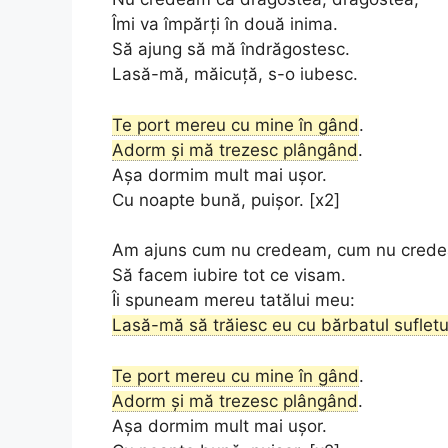
Îmi va împărți în două inima.
Să ajung să mă îndrăgostesc.
Lasă-mă, măicuță, s-o iubesc.
Te port mereu cu mine în gând
.
Adorm și mă trezesc plângând
.
Așa dormim mult mai ușor.
Cu noapte bună, puișor. [x2]
Am ajuns cum nu credeam, cum nu cred
Să facem iubire tot ce visam.
Îi spuneam mereu tatălui meu:
Lasă-mă să trăiesc eu cu bărbatul suflet
Te port mereu cu mine în gând
.
Adorm și mă trezesc plângând
.
Așa dormim mult mai ușor.