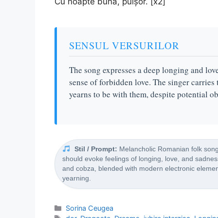
Cu noapte bună, puișor. [x2]
SENSUL VERSURILOR
The song expresses a deep longing and lov
sense of forbidden love. The singer carries
yearns to be with them, despite potential ob
Stil / Prompt:
Melancholic Romanian folk song 
should evoke feelings of longing, love, and sadnes
and cobza, blended with modern electronic elements
yearning.
Categorii
Sorina Ceugea
Etichete