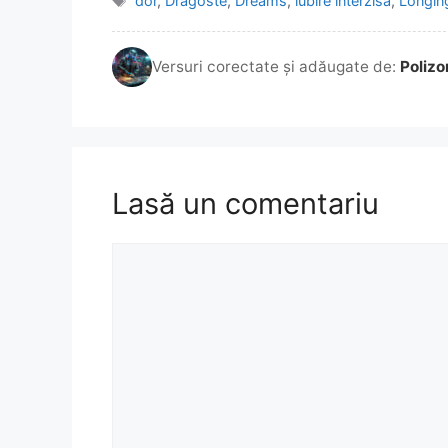
dor
,
Dragoste
,
Dreams
,
iubire interzisa
,
Longin
Versuri corectate și adăugate de:
Polizo
Lasă un comentariu
Comentariu