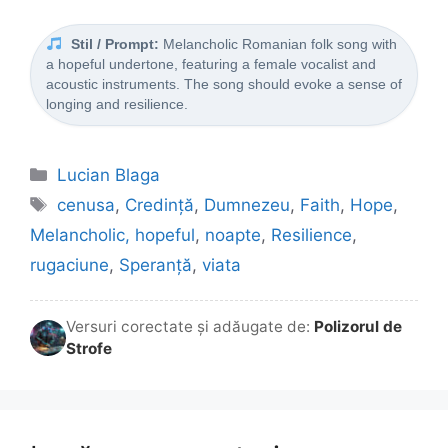
Stil / Prompt:
Melancholic Romanian folk song with
a hopeful undertone, featuring a female vocalist and
acoustic instruments. The song should evoke a sense of
longing and resilience.
Categorii
Lucian Blaga
Etichete
cenusa
,
Credință
,
Dumnezeu
,
Faith
,
Hope
,
Melancholic, hopeful
,
noapte
,
Resilience
,
rugaciune
,
Speranță
,
viata
Versuri corectate și adăugate de:
Polizorul de
Strofe