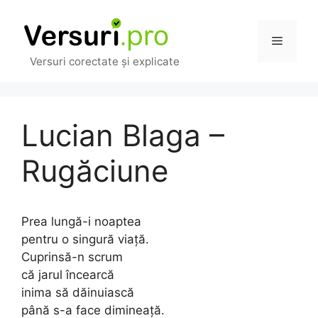
Sari
la
Meniu
conținut
Versuri corectate și explicate
Lucian Blaga –
Rugăciune
Prea lungă-i noaptea
pentru o singură viață.
Cuprinsă-n scrum
că jarul încearcă
inima să dăinuiască
până s-a face dimineață.