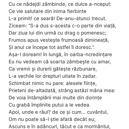
Cu ce nădejdi zâmbinde, ce dulce a-nceput:
Ce vie salutare din inima fierbinte
L-a primit! ce seară! De-anu-atunci trecut.
Ziceam: “S-a dus s-acesta c-o parte din viață,
Dar ziua lui din urmă cu drag o pomenesc;
Frumos apus vestește frumoasă dimineață,
Și anul ce începe tot astfel îl doresc.”.
Așa-l doream! în lungă, în oarba-ncredințare
Eu nu vedeam că soarta zâmbește cu amar,
Ca vremii și durerii gătește răzbunare,
L-a vechile lor drepturi uitate în zadar.
Schimbat nimic nu pare: alesele ființe,
Prieteni de-altadată, strâng astăzi mâna mea:
De voia întâmplării mai multe din dorințe
Cu grabă împlinite putui a le vedea.
Apoi, unde e răul? de ce și cum… cuvântul,
Om nu poate să-l știe afară decât eu;
Ascuns e în adâncuri, tăcut e ca mormântul,