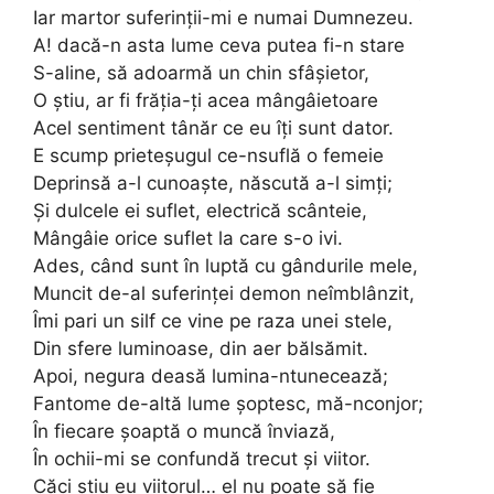
Iar martor suferinții-mi e numai Dumnezeu.
A! dacă-n asta lume ceva putea fi-n stare
S-aline, să adoarmă un chin sfâșietor,
O știu, ar fi frăția-ți acea mângâietoare
Acel sentiment tânăr ce eu îți sunt dator.
E scump prieteșugul ce-nsuflă o femeie
Deprinsă a-l cunoaște, născută a-l simți;
Și dulcele ei suflet, electrică scânteie,
Mângâie orice suflet la care s-o ivi.
Ades, când sunt în luptă cu gândurile mele,
Muncit de-al suferinței demon neîmblânzit,
Îmi pari un silf ce vine pe raza unei stele,
Din sfere luminoase, din aer bălsămit.
Apoi, negura deasă lumina-ntunecează;
Fantome de-altă lume șoptesc, mă-nconjor;
În fiecare șoaptă o muncă înviază,
În ochii-mi se confundă trecut și viitor.
Căci știu eu viitorul… el nu poate să fie