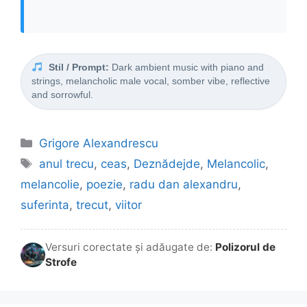
Stil / Prompt:
Dark ambient music with piano and
strings, melancholic male vocal, somber vibe, reflective
and sorrowful.
Categorii
Grigore Alexandrescu
Etichete
anul trecu
,
ceas
,
Deznădejde
,
Melancolic
,
melancolie
,
poezie
,
radu dan alexandru
,
suferinta
,
trecut
,
viitor
Versuri corectate și adăugate de:
Polizorul de
Strofe