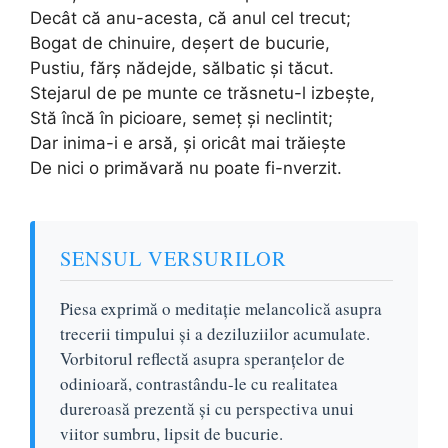
Decât că anu-acesta, că anul cel trecut;
Bogat de chinuire, deșert de bucurie,
Pustiu, fărș nădejde, sălbatic și tăcut.
Stejarul de pe munte ce trăsnetu-l izbește,
Stă încă în picioare, semeț și neclintit;
Dar inima-i e arsă, și oricât mai trăiește
De nici o primăvară nu poate fi-nverzit.
SENSUL VERSURILOR
Piesa exprimă o meditație melancolică asupra
trecerii timpului și a deziluziilor acumulate.
Vorbitorul reflectă asupra speranțelor de
odinioară, contrastându-le cu realitatea
dureroasă prezentă și cu perspectiva unui
viitor sumbru, lipsit de bucurie.