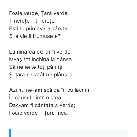
Foaie verde, Țară verde,
Tinerețe – tinerețe,
Ești tu primăvara vârstei
Și a vieții frumusețe?
Luminarea de-ar fi verde
M-aș tot închina la dânsa
Să ne ierte toți părinții
Și țara ce-atât ne plâns-a.
Azi nu ne-am scălda în cu lacrimi
În căușul dintr-o stea
Dac-am fi cântata a verde;
Foaie verde – Țara mea.