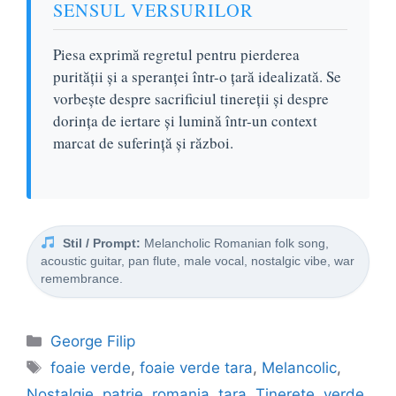
SENSUL VERSURILOR
Piesa exprimă regretul pentru pierderea
purității și a speranței într-o țară idealizată. Se
vorbește despre sacrificiul tinereții și despre
dorința de iertare și lumină într-un context
marcat de suferință și război.
Stil / Prompt:
Melancholic Romanian folk song,
acoustic guitar, pan flute, male vocal, nostalgic vibe, war
remembrance.
Categorii
George Filip
Etichete
foaie verde
,
foaie verde tara
,
Melancolic
,
Nostalgie
,
patrie
,
romania
,
tara
,
Tinerețe
,
verde