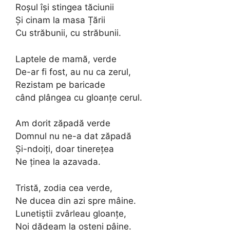
Roșul își stingea tăciunii
Și cinam la masa Țării
Cu străbunii, cu străbunii.
Laptele de mamă, verde
De-ar fi fost, au nu ca zerul,
Rezistam pe baricade
când plângea cu gloanțe cerul.
Am dorit zăpadă verde
Domnul nu ne-a dat zăpadă
Și-ndoiți, doar tinerețea
Ne ținea la azavada.
Tristă, zodia cea verde,
Ne ducea din azi spre mâine.
Lunetiștii zvârleau gloanțe,
Noi dădeam la oșteni pâine.