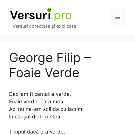
Sari
la
Meniu
conținut
Versuri corectate și explicate
George Filip –
Foaie Verde
Dac-am fi cântat a verde,
Foaie verde, Țara mea,
Azi nu ne-am scălda cu lacrimi
În căușul dintr-o stea.
Timpul dacă era verde,