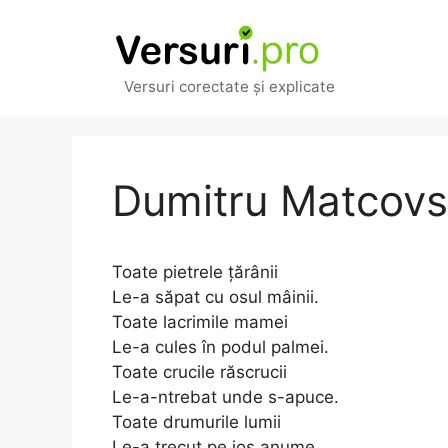
Sari
la
conținut
Versuri corectate și explicate
Dumitru Matcovsc
Toate pietrele țărânii
Le-a săpat cu osul mâinii.
Toate lacrimile mamei
Le-a cules în podul palmei.
Toate crucile răscrucii
Le-a-ntrebat unde s-apuce.
Toate drumurile lumii
Le-a trecut pe jos anume.