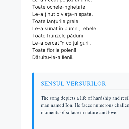
Toate ocnele-nghețate
Le-a ținut o viața-n spate.
Toate lanțurile grele
Le-a sunat în pumni, rebele.
Toate frunzele pădurii
Le-a cercat în colțul gurii.
Toate florile poienii
Dăruitu-le-a Ilenii.
SENSUL VERSURILOR
The song depicts a life of hardship and res
man named Ion. He faces numerous challeng
moments of solace in nature and love.