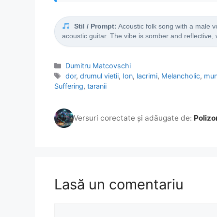
Stil / Prompt:
Acoustic folk song with a male v
acoustic guitar. The vibe is somber and reflective, 
Categorii
Dumitru Matcovschi
Etichete
dor
,
drumul vietii
,
Ion
,
lacrimi
,
Melancholic
,
mun
Suffering
,
taranii
Versuri corectate și adăugate de:
Polizo
Lasă un comentariu
Comentariu