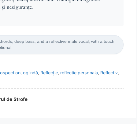
 și nesiguranțe.
hords, deep bass, and a reflective male vocal, with a touch
tional.
rospection
,
oglindă
,
Reflecție
,
reflectie personala
,
Reflectiv
,
rul de Strofe