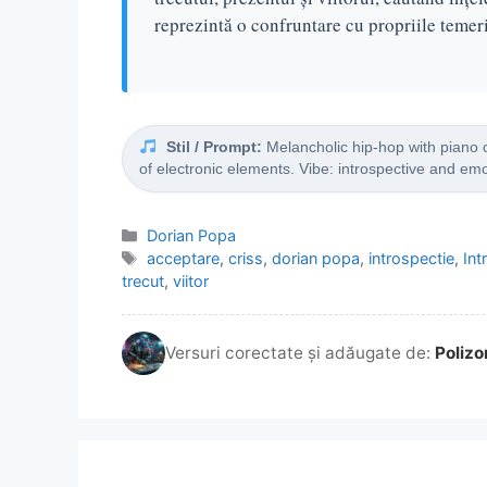
reprezintă o confruntare cu propriile temeri
Stil / Prompt:
Melancholic hip-hop with piano c
of electronic elements. Vibe: introspective and emo
Categorii
Dorian Popa
Etichete
acceptare
,
criss
,
dorian popa
,
introspectie
,
Int
trecut
,
viitor
Versuri corectate și adăugate de:
Polizo