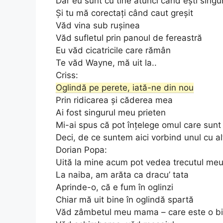
Dar eu sunt cu tine atunci când ești singu
Și tu mă corectați când caut greșit
Văd vina sub rușinea
Văd sufletul prin panoul de fereastră
Eu văd cicatricile care rămân
Te văd Wayne, mă uit la..
Criss:
Oglindă pe perete, iată-ne din nou
Prin ridicarea și căderea mea
Ai fost singurul meu prieten
Mi-ai spus că pot înțelege omul care sunt
Deci, de ce suntem aici vorbind unul cu al
Dorian Popa:
Uită la mine acum pot vedea trecutul me
La naiba, am arăta ca dracu’ tata
Aprinde-o, că e fum în oglinzi
Chiar mă uit bine în oglindă spartă
Văd zâmbetul meu mama – care este o b