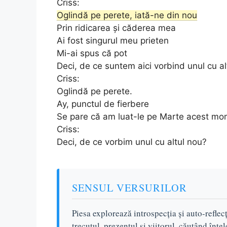
Criss:
Oglindă pe perete, iată-ne din nou
Prin ridicarea și căderea mea
Ai fost singurul meu prieten
Mi-ai spus că pot
Deci, de ce suntem aici vorbind unul cu al
Criss:
Oglindă pe perete.
Ay, punctul de fierbere
Se pare că am luat-le pe Marte acest m
Criss:
Deci, de ce vorbim unul cu altul nou?
SENSUL VERSURILOR
Piesa explorează introspecția și auto-reflecț
trecutul, prezentul și viitorul, căutând înț