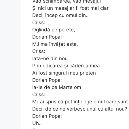
Văd schimbarea, văd mesajul
Și nici un mesaj ar fi fost mai clar
Deci, încep cu omul din..
Criss:
Oglindă pe perete,
Dorian Popa:
MJ ma învățat asta.
Criss:
Iată-ne din nou
Prin ridicarea și căderea mea
Ai fost singurul meu prieten
Dorian Popa:
Ia-le de pe Marte om
Criss:
Mi-ai spus că pot înțelege omul care sunt
Deci, de ce ne vorbesc unul cu altul nou?
Dorian Popa:
Uh..