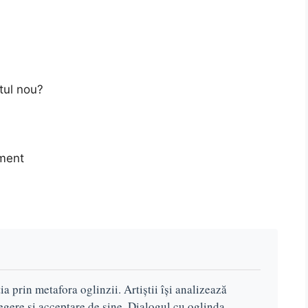
tul nou?
oment
ia prin metafora oglinzii. Artiștii își analizează
elegere și acceptare de sine. Dialogul cu oglinda