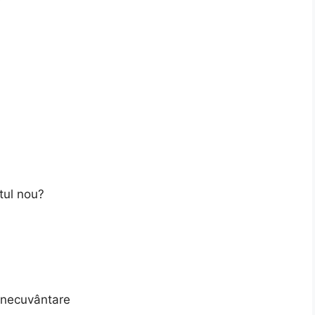
r
tul nou?
u
inecuvântare