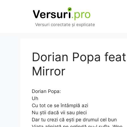
Sari
la
conținut
Versuri corectate și explicate
Dorian Popa feat
Mirror
Dorian Popa:
Uh
Cu tot ce se întâmplă azi
Nu știi dacă vii sau pleci
Dar tu crezi că ești pe drumul cel bun
Viața aliniată pe oglindă nu-l sufla, Woo.