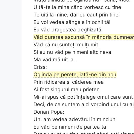
Uită-te la mine când vorbesc cu tine
Te uiți la mine, dar eu caut prin tine
Eu voi vedea sângele în ochii tăi
Eu văd dragostea deghizată
Văd durerea ascunsă în mândria dumnea
Văd că nu sunteți mulțumit
Și eu nu văd pe nimeni altcineva
Mă văd mă uit la..
Criss:
Oglindă pe perete, iată-ne din nou
Prin ridicarea și căderea mea
Ai fost singurul meu prieten
Mi-ai spus că pot înțelege omul care sunt
Deci, de ce suntem aici vorbind unul cu al
Dorian Popa:
Uh, am vedea adevărul în minciuni
Eu văd pe nimeni de partea ta