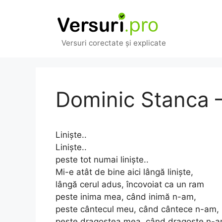
Sari
la
conținut
Versuri corectate și explicate
Dominic Stanca –
Liniște..
Liniște..
peste tot numai liniște..
Mi-e atât de bine aici lângă liniște,
lângă cerul adus, încovoiat ca un ram
peste inima mea, când inimă n-am,
peste cântecul meu, când cântece n-am,
peste dragostea mea, când dragoste n-a