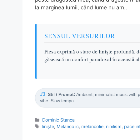
la marginea lumii, când lume nu am..
SENSUL VERSURILOR
Piesa exprimă o stare de liniște profundă, da
găsească un confort paradoxal în această abs
Stil / Prompt:
Ambient, minimalist music with 
vibe. Slow tempo.
Categorii
Dominic Stanca
Etichete
liniște
,
Melancolic
,
melancolie
,
nihilism
,
pace in