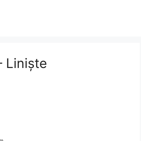
 Liniște
m,