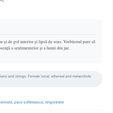
r și de gol interior și lipsă de sens. Vorbitorul pare să
ență a sentimentelor și a lumii din jur.
piano and strings. Female vocal, ethereal and melancholic
terioara
,
pace sufleteasca
,
singuratate