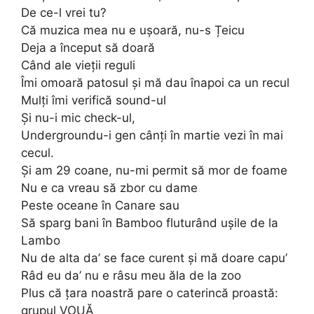
De ce-l vrei tu?
Că muzica mea nu e ușoară, nu-s Țeicu
Deja a început să doară
Când ale vieții reguli
Îmi omoară patosul și mă dau înapoi ca un recul
Mulți îmi verifică sound-ul
Și nu-i mic check-ul,
Undergroundu-i gen cânți în martie vezi în mai
cecul.
Și am 29 coane, nu-mi permit să mor de foame
Nu e ca vreau să zbor cu dame
Peste oceane în Canare sau
Să sparg bani în Bamboo fluturând ușile de la
Lambo
Nu de alta da’ se face curent și mă doare capu’
Râd eu da’ nu e râsu meu ăla de la zoo
Plus că țara noastră pare o caterincă proastă:
grupul VOUĂ