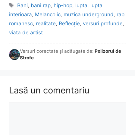
Etichete
Bani
,
bani rap
,
hip-hop
,
lupta
,
lupta
interioara
,
Melancolic
,
muzica underground
,
rap
romanesc
,
realitate
,
Reflecție
,
versuri profunde
,
viata de artist
Versuri corectate și adăugate de:
Polizorul de
Strofe
Lasă un comentariu
Comentariu