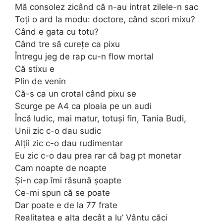
Mă consolez zicând că n-au intrat zilele-n sac
Toți o ard la modu: doctore, când scori mixu?
Când e gata cu totu?
Când tre să curețe ca pixu
Întregu jeg de rap cu-n flow mortal
Că stixu e
Plin de venin
Că-s ca un crotal când pixu se
Scurge pe A4 ca ploaia pe un audi
Încă ludic, mai matur, totuși fin, Tania Budi,
Unii zic c-o dau sudic
Alții zic c-o dau rudimentar
Eu zic c-o dau prea rar că bag pt monetar
Cam noapte de noapte
Și-n cap îmi răsună șoapte
Ce-mi spun că se poate
Dar poate e de la 77 frate
Realitatea e alta decât a lu’ Vântu căci