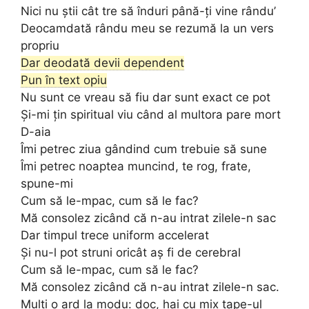
Nici nu știi cât tre să înduri până-ți vine rându’
Deocamdată rându meu se rezumă la un vers
propriu
Dar deodată devii dependent
Pun în text opiu
Nu sunt ce vreau să fiu dar sunt exact ce pot
Și-mi țin spiritual viu când al multora pare mort
D-aia
Îmi petrec ziua gândind cum trebuie să sune
Îmi petrec noaptea muncind, te rog, frate,
spune-mi
Cum să le-mpac, cum să le fac?
Mă consolez zicând că n-au intrat zilele-n sac
Dar timpul trece uniform accelerat
Și nu-l pot struni oricât aș fi de cerebral
Cum să le-mpac, cum să le fac?
Mă consolez zicând că n-au intrat zilele-n sac.
Mulți o ard la modu: doc, hai cu mix tape-ul