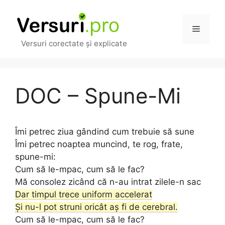
Sari
la
Meniu
conținut
Versuri corectate și explicate
DOC – Spune-Mi
Îmi petrec ziua gândind cum trebuie să sune
Îmi petrec noaptea muncind, te rog, frate,
spune-mi:
Cum să le-mpac, cum să le fac?
Mă consolez zicând că n-au intrat zilele-n sac
Dar timpul trece uniform accelerat
Și nu-l pot struni oricât aș fi de cerebral.
Cum să le-mpac, cum să le fac?