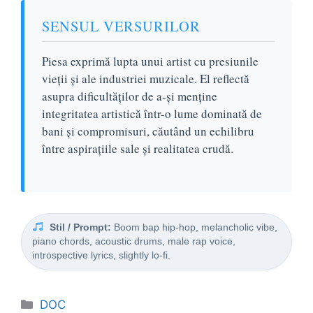
SENSUL VERSURILOR
Piesa exprimă lupta unui artist cu presiunile
vieții și ale industriei muzicale. El reflectă
asupra dificultăților de a-și menține
integritatea artistică într-o lume dominată de
bani și compromisuri, căutând un echilibru
între aspirațiile sale și realitatea crudă.
Stil / Prompt:
Boom bap hip-hop, melancholic vibe,
piano chords, acoustic drums, male rap voice,
introspective lyrics, slightly lo-fi.
Categorii
DOC