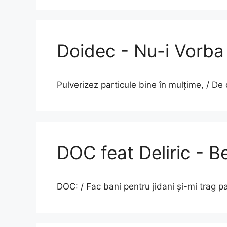
Doidec - Nu-i Vorba
Pulverizez particule bine în mulțime, / D
DOC feat Deliric - 
DOC: / Fac bani pentru jidani și-mi trag p