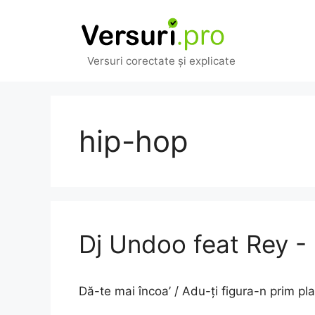
Sari
la
conținut
Versuri corectate și explicate
hip-hop
Dj Undoo feat Rey -
Dă-te mai încoa’ / Adu-ți figura-n prim pl