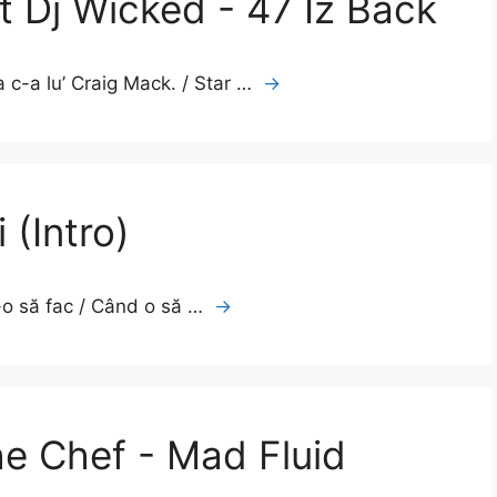
 Dj Wicked - 47 Iz Back
a c-a lu’ Craig Mack. / Star …
→
 (Intro)
o să fac / Când o să …
→
he Chef - Mad Fluid