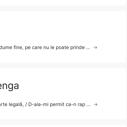
e dume fine, pe care nu le poate prinde …
→
Benga
arte legală, / D-aia-mi permit ca-n rap …
→