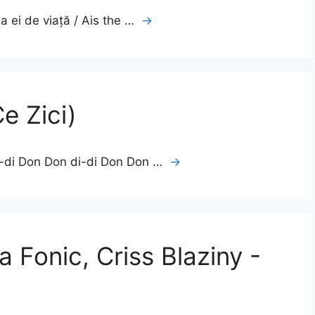
 ei de viață / Ais the …
→
e Zici)
i-di Don Don di-di Don Don …
→
a Fonic, Criss Blaziny -