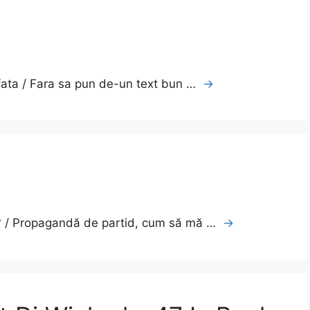
 fata / Fara sa pun de-un text bun …
→
ă? / Propagandă de partid, cum să mă …
→