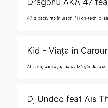
Dragonu AKA 47 feat
47 iz back, rap în urechi / High-tech, d-ăl
Kid - Viața în Carouri
Aha, da, cam așa, man. / Mă gândesc ce-
Dj Undoo feat Ais T