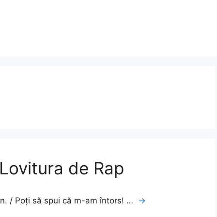
 Lovitura de Rap
an. / Poți să spui că m-am întors! …
→