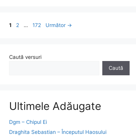
Pagina
Pagina
Pagina
1
2
…
172
Următor
→
Caută versuri
Caută
Ultimele Adăugate
Dgm – Chipul Ei
Draghita Sebastian – Începutul Haosului