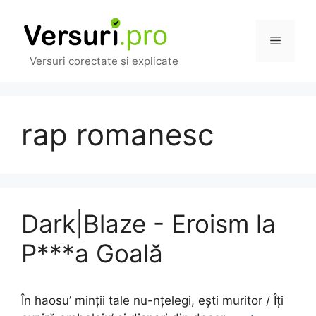
Sari
la
Meniu
conținut
Versuri corectate și explicate
rap romanesc
Dark|Blaze - Eroism la
P***a Goală
În haosu’ minții tale nu-nțelegi, ești muritor / Îți