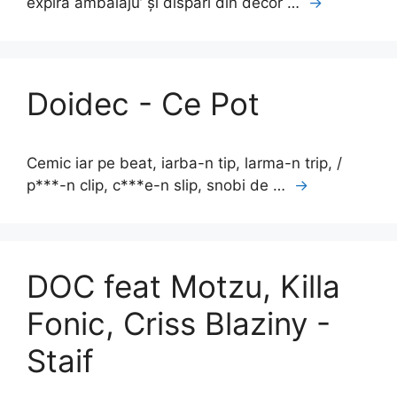
expiră ambalaju’ și dispari din decor …
→
Doidec - Ce Pot
Cemic iar pe beat, iarba-n tip, larma-n trip, /
p***-n clip, c***e-n slip, snobi de …
→
DOC feat Motzu, Killa
Fonic, Criss Blaziny -
Staif