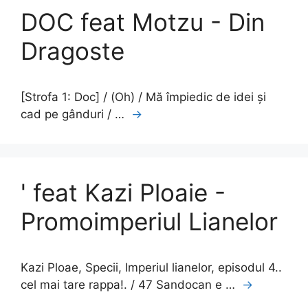
DOC feat Motzu - Din
Dragoste
[Strofa 1: Doc] / (Oh) / Mă împiedic de idei și
cad pe gânduri / …
→
' feat Kazi Ploaie -
Promoimperiul Lianelor
Kazi Ploae, Specii, Imperiul lianelor, episodul 4..
cel mai tare rappa!. / 47 Sandocan e …
→