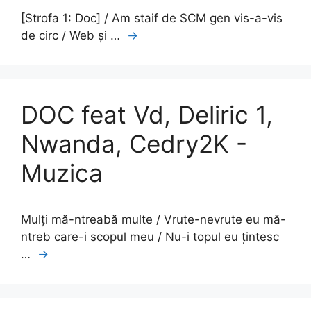
[Strofa 1: Doc] / Am staif de SCM gen vis-a-vis
de circ / Web și …
→
DOC feat Vd, Deliric 1,
Nwanda, Cedry2K -
Muzica
Mulți mă-ntreabă multe / Vrute-nevrute eu mă-
ntreb care-i scopul meu / Nu-i topul eu țintesc
…
→