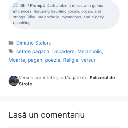
Stil / Prompt:
Dark ambient music with gothic
influences, featuring haunting vocals, organ, and
strings. Vibe: melancholic, mysterious, and slightly
unsettling.
Categorii
Dimitrie Stelaru
Etichete
cetate pagana
,
Decădere
,
Melancolic
,
Moarte
,
pagan
,
poezie
,
Religie
,
versuri
Versuri corectate și adăugate de:
Polizorul de
Strofe
Lasă un comentariu