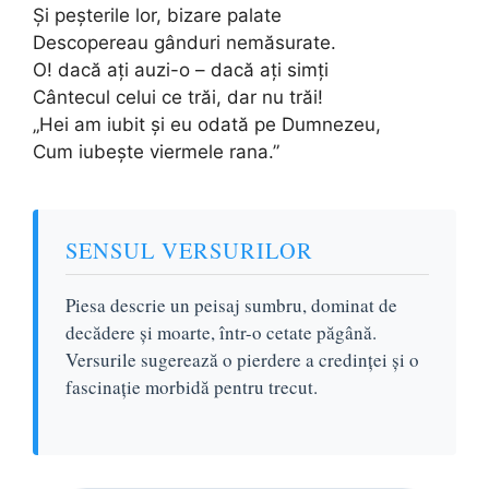
Și peșterile lor, bizare palate
Descopereau gânduri nemăsurate.
O! dacă ați auzi-o – dacă ați simți
Cântecul celui ce trăi, dar nu trăi!
„Hei am iubit și eu odată pe Dumnezeu,
Cum iubește viermele rana.”
SENSUL VERSURILOR
Piesa descrie un peisaj sumbru, dominat de
decădere și moarte, într-o cetate păgână.
Versurile sugerează o pierdere a credinței și o
fascinație morbidă pentru trecut.