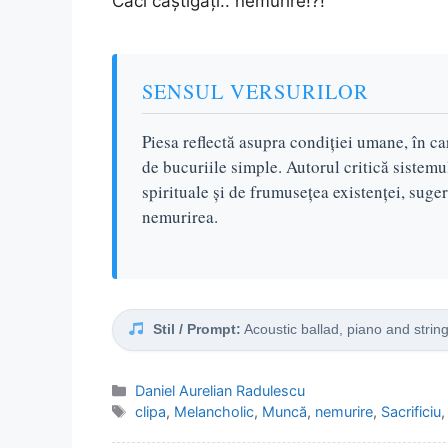
Căci câștigați.. nemurire!?!
SENSUL VERSURILOR
Piesa reflectă asupra condiției umane, în ca
de bucuriile simple. Autorul critică sistem
spirituale și de frumusețea existenței, sug
nemurirea.
Stil / Prompt:
Acoustic ballad, piano and string
Categorii
Daniel Aurelian Radulescu
Etichete
clipa
,
Melancholic
,
Muncă
,
nemurire
,
Sacrificiu