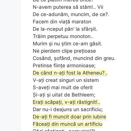
N-avem puterea să stăm!.. Vii
De ce-adunăm, muncim, de ce?.
Facem din viață maraton
De la-nceput pân’ la sfârșit.
Trăim perpetuu monoton..
Murim și nu știm ce-am găsit.
Ne pierdem clipe prețioase
Cosând, șofând, muncind din greu.
Pretinse ființe armonioase;
De când n-ați fost la Atheneu?..
V-ați creat singuri un sistem
S-aveți mai mult de oferit
Și-ați și uitat de Bethleem;
Erați scăpați, v-ați răstignit!..
Dar nu-i deajuns un sacrificiu;
De-ați fi muncit doar prin iubire
Făceați din muncă un artificiu