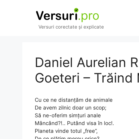
Sari
la
conținut
Versuri corectate și explicate
Daniel Aurelian 
Goeteri – Trăind
Cu ce ne distanțăm de animale
De avem zilnic doar un scop;
Să ne-oferim simțuri anale
Mâncând?!.. Putând visa în loc!.
Planeta vinde totul „free”,
De ce plătim mereu orice?