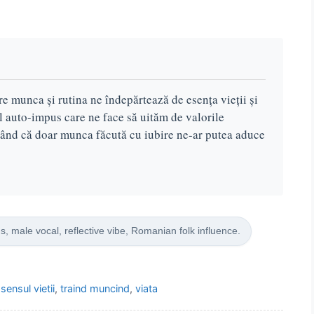
re munca și rutina ne îndepărtează de esența vieții și
ul auto-impus care ne face să uităm de valorile
erând că doar munca făcută cu iubire ne-ar putea aduce
s, male vocal, reflective vibe, Romanian folk influence.
,
sensul vietii
,
traind muncind
,
viata