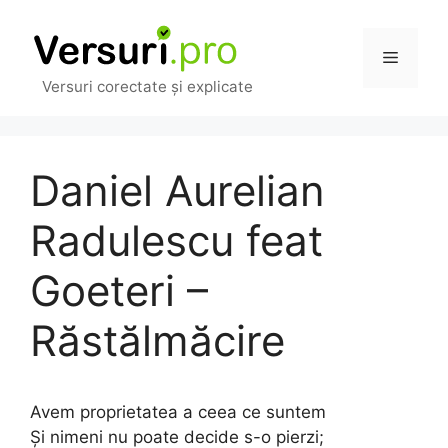
Sari
la
Meniu
conținut
Versuri corectate și explicate
Daniel Aurelian
Radulescu feat
Goeteri –
Răstălmăcire
Avem proprietatea a ceea ce suntem
Şi nimeni nu poate decide s-o pierzi;