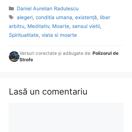
Categorii
Daniel Aurelian Radulescu
Etichete
alegeri
,
conditia umana
,
existență
,
liber
arbitru
,
Meditativ
,
Moarte
,
sensul vietii
,
Spiritualitate
,
viata si moarte
Versuri corectate și adăugate de:
Polizorul de
Strofe
Lasă un comentariu
Comentariu