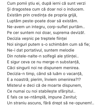
Cum pomii ştiu ei, după ierni că sunt verzi
Şi dragostea cum că doar noi o inducem.
Existăm prin credinţa de propria grijă,
Luptăm peste-poate doar să existăm.
Ne-avem un integru, corp-suflet purtăm..
Pe cer suntem noi doar, suprema deviză!.
Decizia veşnic pe treptele fiinţei
Noi singuri putem s-o schimbăm cum să fie;
Ne-i dat portativul, suntem melodie
Din notele-nalte-n solfegii ale ştiinţei..
E sigur ceva ce nu merge-n substanţă,
Căci singurii noi ne dispunem menirea.
Decizia-n timp, când să luăm o vacanţă,
E a noastră; pierim, înviem omenirea?!?
Misterul e deci că de moarte dispunem,
Ce numai cu noi stabileşte sfârşitul..
E fals ce se-ntâmplă, impune Zenitul;
Un straniu ascuns, fără drept să ne-opunem!..