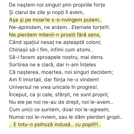
De naştem noi singuri prin propriile forţe
Şi clarul de zile şi nopţi îl avem,
Aşa şi pe moarte s-o-nvingem putem..
Ne-aprindem, ne ardem.. Eternele torţe!!!.
Ne pierdem milenii-n prostii fără sens,
Când spaţiul nesaţ ne aşteaptă coloni;
Chiriaşii să-i fim, infimi cum atomi..
Să-l facem aproapele nostru, mai dens.
Sortirea ne e clară, dar n-am înţeles
Că naşterea, moartea, noi singuri decidem;
Am fi imortali, dar fiinţa ne-o vindem!
Universul ne vrea unicate în progres!.
Început, ca şi cale, sfârşit, ne sunt proprii;
Nu ele pe noi ne-au de drept, noi le-avem..
Cum unici ce suntem, doar noi le-agreem;
Numai noi le-nviem, sau le dăm pierderi gropii..
.. E totu-o psihoză indusă.. cu popii!!!..