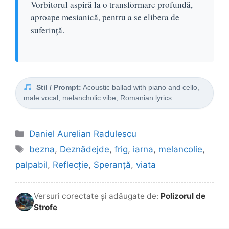
Vorbitorul aspiră la o transformare profundă,
aproape mesianică, pentru a se elibera de
suferință.
Stil / Prompt:
Acoustic ballad with piano and cello,
male vocal, melancholic vibe, Romanian lyrics.
Categorii
Daniel Aurelian Radulescu
Etichete
bezna
,
Deznădejde
,
frig
,
iarna
,
melancolie
,
palpabil
,
Reflecție
,
Speranță
,
viata
Versuri corectate și adăugate de:
Polizorul de
Strofe