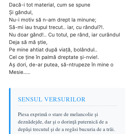
Dacă-i tot material, cum se spune
Şi gândul,
Nu-i motiv să n-am drept la minune;
Să-mi iau trupul trecut.. iar, cu rândul?!.
Nu doar gând!.. Cu totul, pe rând, iar curândul
Deja să mă ştie,
Pe mine ahtiat după viaţă, bolândul..
Cel ce ţine în palmă dreptate şi-nvie!.
Aş dori, de-ar putea, să-ntrupeze în mine o
Mesie…..
SENSUL VERSURILOR
Piesa exprimă o stare de melancolie și
deznădejde, dar și o dorință puternică de a
depăși trecutul și de a regăsi bucuria de a trăi.