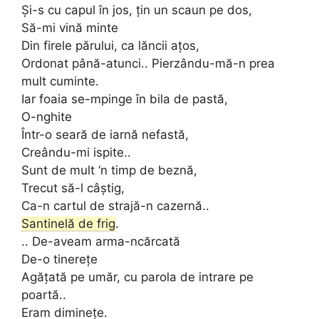
Şi-s cu capul în jos, ţin un scaun pe dos,
Să-mi vină minte
Din firele părului, ca lăncii aţos,
Ordonat până-atunci.. Pierzându-mă-n prea
mult cuminte.
Iar foaia se-mpinge în bila de pastă,
O-nghite
Într-o seară de iarnă nefastă,
Creându-mi ispite..
Sunt de mult ‘n timp de beznă,
Trecut să-l câştig,
Ca-n cartul de strajă-n cazernă..
Santinelă de frig
.
.. De-aveam arma-ncărcată
De-o tinereţe
Agăţată pe umăr, cu parola de intrare pe
poartă..
Eram dimineţe.