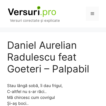
Sari
la
Meniu
conținut
Versuri corectate și explicate
Daniel Aurelian
Radulescu feat
Goeteri – Palpabil
Stau lângă sobă, îi dau frigul,
C-altfel nu s-ar răci..
Mă chircesc cum covrigul
Şi-aş boci..