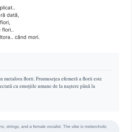
licat..
ără dată,
iori,
flori..
altora.. când mori.
rin metafora florii. Frumusețea efemeră a florii este
nectată cu emoțiile umane de la naștere până la
o, strings, and a female vocalist. The vibe is melancholic