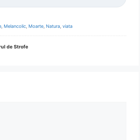
e
,
Melancolic
,
Moarte
,
Natura
,
viata
rul de Strofe