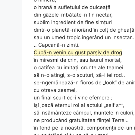
o hrană a sufletului de dulceață
din gâzele-mbătate-n fin nectar,
sublim ingredient de fine simțuri
dintr-o planetă-nfiorând în colț de gheață
sau un umed tropic ingerând un insectar..
.. Capcană-n zimți.
Cupă-n venin cu gust parșiv de drog
în miresmi de crin, sau laurul mortal,
o catifea cu imitații crunte ale teamei
să n-o atingi, s-o scuturi, să-i iei rod..
se-ngemănează-n fioros de „look” de ani
cu otrava zeamei,
un final scurt ce-i vine efemerei;
își joacă eternul rol al actului „self s*”,
să-nsămânţeze câmpul, muntele-n culori,
ne producând gratuitatea fiinţei Terrei..
în fond pe-a noastră, componenţii de-un 