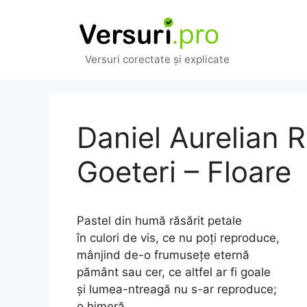
Sari
la
conținut
Versuri corectate și explicate
Daniel Aurelian 
Goeteri – Floare
Pastel din humă răsărit petale
în culori de vis, ce nu poți reproduce,
mânjind de-o frumusețe eternă
pământ sau cer, ce altfel ar fi goale
și lumea-ntreagă nu s-ar reproduce;
o himeră,