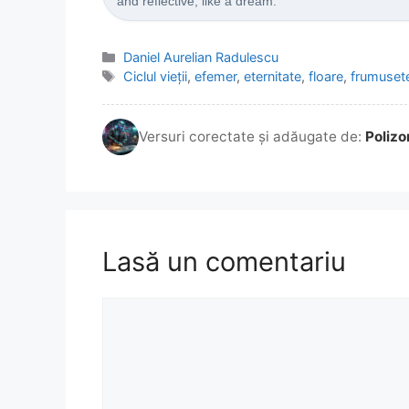
and reflective, like a dream.
Categorii
Daniel Aurelian Radulescu
Etichete
Ciclul vieții
,
efemer
,
eternitate
,
floare
,
frumuset
Versuri corectate și adăugate de:
Polizo
Lasă un comentariu
Comentariu