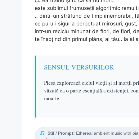
cu ea trăind şi tu ca să nu mori..
este sublimul frumuseții algoritmic remultip
.. dintr-un străfund de timp imemorabil, f
ce pururi sigur a perpetuat mirosuri, gust, f
într-un reciclu minunat de flori, de flori, de 
te însoţind din primul plâns, al tău.. la al 
SENSUL VERSURILOR
Piesa explorează ciclul vieții și al morții p
văzută ca o parte esențială a existenței, co
moarte.
Stil / Prompt:
Ethereal ambient music with pian