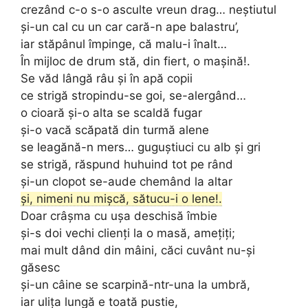
crezând c-o s-o asculte vreun drag… neștiutul
și-un cal cu un car cară-n ape balastru’,
iar stăpânul împinge, că malu-i înalt…
În mijloc de drum stă, din fiert, o mașină!.
Se văd lângă râu și în apă copii
ce strigă stropindu-se goi, se-alergând…
o cioară și-o alta se scaldă fugar
și-o vacă scăpată din turmă alene
se leagănă-n mers… guguștiuci cu alb și gri
se strigă, răspund huhuind tot pe rând
și-un clopot se-aude chemând la altar
și, nimeni nu mișcă, sătucu-i o lene!.
Doar crâșma cu ușa deschisă îmbie
și-s doi vechi clienți la o masă, amețiți;
mai mult dând din mâini, căci cuvânt nu-și
găsesc
și-un câine se scarpină-ntr-una la umbră,
iar ulița lungă e toată pustie,