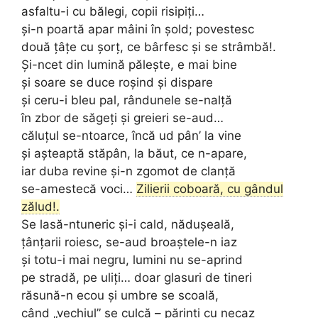
asfaltu-i cu bălegi, copii risipiți…
și-n poartă apar mâini în șold; povestesc
două țâțe cu șorț, ce bârfesc și se strâmbă!.
Și-ncet din lumină pălește, e mai bine
și soare se duce roșind și dispare
și ceru-i bleu pal, rândunele se-nalță
în zbor de săgeți și greieri se-aud…
căluțul se-ntoarce, încă ud pân’ la vine
și așteaptă stăpân, la băut, ce n-apare,
iar duba revine și-n zgomot de clanță
se-amestecă voci…
Zilierii coboară, cu gândul
zălud!.
Se lasă-ntuneric și-i cald, nădușeală,
țânțarii roiesc, se-aud broaștele-n iaz
și totu-i mai negru, lumini nu se-aprind
pe stradă, pe uliți… doar glasuri de tineri
răsună-n ecou și umbre se scoală,
când „vechiul” se culcă – părinți cu necaz