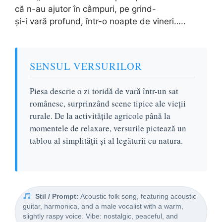
că n-au ajutor în câmpuri, pe grind-
și-i vară profund, într-o noapte de vineri…..
SENSUL VERSURILOR
Piesa descrie o zi toridă de vară într-un sat
românesc, surprinzând scene tipice ale vieții
rurale. De la activitățile agricole până la
momentele de relaxare, versurile pictează un
tablou al simplității și al legăturii cu natura.
Stil / Prompt:
Acoustic folk song, featuring acoustic
guitar, harmonica, and a male vocalist with a warm,
slightly raspy voice. Vibe: nostalgic, peaceful, and