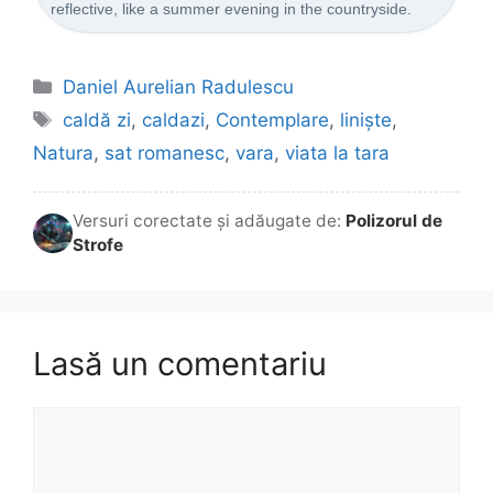
reflective, like a summer evening in the countryside.
Categorii
Daniel Aurelian Radulescu
Etichete
caldă zi
,
caldazi
,
Contemplare
,
liniște
,
Natura
,
sat romanesc
,
vara
,
viata la tara
Versuri corectate și adăugate de:
Polizorul de
Strofe
Lasă un comentariu
Comentariu