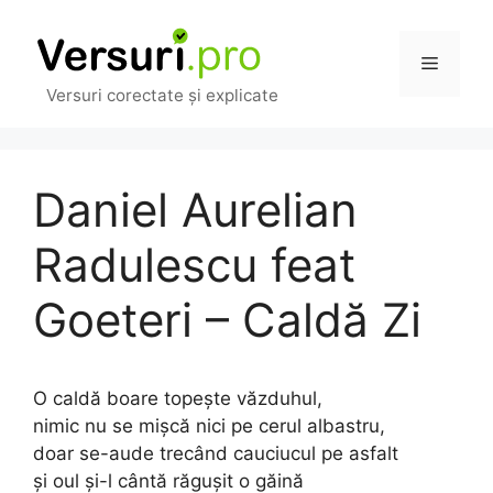
Sari
la
Meniu
conținut
Versuri corectate și explicate
Daniel Aurelian
Radulescu feat
Goeteri – Caldă Zi
O caldă boare topește văzduhul,
nimic nu se mișcă nici pe cerul albastru,
doar se-aude trecând cauciucul pe asfalt
și oul și-l cântă răgușit o găină