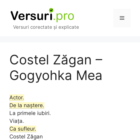
Sari
la
Meniu
conținut
Versuri corectate și explicate
Costel Zăgan –
Gogyohka Mea
Actor.
De la naștere.
La primele iubiri.
Viața.
Ca sufleur.
Costel Zăgan