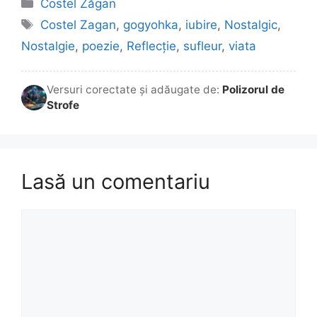
Categorii
Costel Zăgan
Etichete
Costel Zagan
,
gogyohka
,
iubire
,
Nostalgic
,
Nostalgie
,
poezie
,
Reflecție
,
sufleur
,
viata
Versuri corectate și adăugate de:
Polizorul de
Strofe
Lasă un comentariu
Comentariu