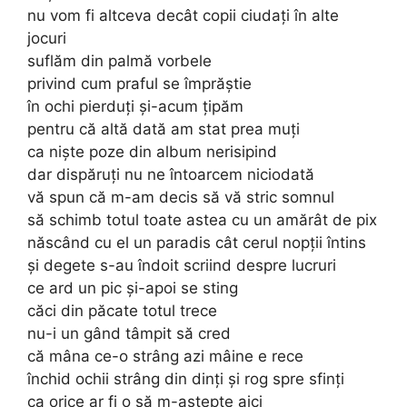
nu vom fi altceva decât copii ciudați în alte
jocuri
suflăm din palmă vorbele
privind cum praful se împrăștie
în ochi pierduți și-acum țipăm
pentru că altă dată am stat prea muți
ca niște poze din album nerisipind
dar dispăruți nu ne întoarcem niciodată
vă spun că m-am decis să vă stric somnul
să schimb totul toate astea cu un amărât de pix
născând cu el un paradis cât cerul nopții întins
și degete s-au îndoit scriind despre lucruri
ce ard un pic și-apoi se sting
căci din păcate totul trece
nu-i un gând tâmpit să cred
că mâna ce-o strâng azi mâine e rece
închid ochii strâng din dinți și rog spre sfinți
ca orice ar fi o să m-aștepte aici