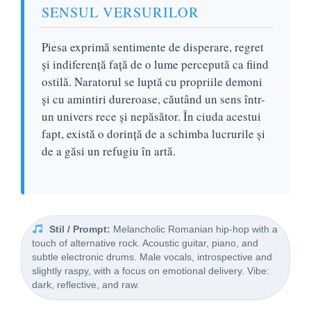
SENSUL VERSURILOR
Piesa exprimă sentimente de disperare, regret
și indiferență față de o lume percepută ca fiind
ostilă. Naratorul se luptă cu propriile demoni
și cu amintiri dureroase, căutând un sens într-
un univers rece și nepăsător. În ciuda acestui
fapt, există o dorință de a schimba lucrurile și
de a găsi un refugiu în artă.
Stil / Prompt:
Melancholic Romanian hip-hop with a
touch of alternative rock. Acoustic guitar, piano, and
subtle electronic drums. Male vocals, introspective and
slightly raspy, with a focus on emotional delivery. Vibe:
dark, reflective, and raw.