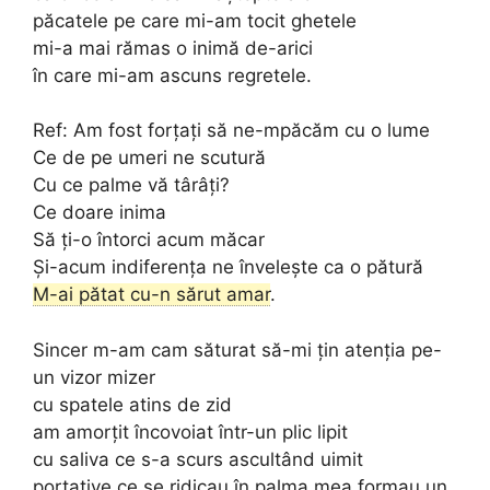
păcatele pe care mi-am tocit ghetele
mi-a mai rămas o inimă de-arici
în care mi-am ascuns regretele.
Ref: Am fost forțați să ne-mpăcăm cu o lume
Ce de pe umeri ne scutură
Cu ce palme vă târâți?
Ce doare inima
Să ți-o întorci acum măcar
Și-acum indiferența ne învelește ca o pătură
M-ai pătat cu-n sărut amar
.
Sincer m-am cam săturat să-mi țin atenția pe-
un vizor mizer
cu spatele atins de zid
am amorțit încovoiat într-un plic lipit
cu saliva ce s-a scurs ascultând uimit
portative ce se ridicau în palma mea formau un