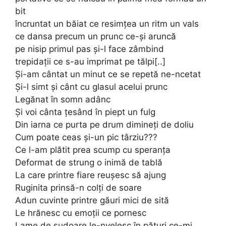
bit
încruntat un băiat ce resimțea un ritm un vals
ce dansa precum un prunc ce-și aruncă
pe nisip primul pas și-l face zâmbind
trepidații ce s-au imprimat pe tălpi[..]
Și-am cântat un minut ce se repetă ne-ncetat
Și-l simt și cânt cu glasul acelui prunc
Legănat în somn adânc
Și voi cânta țesând în piept un fulg
Din iarna ce purta pe drum dimineți de doliu
Cum poate ceas și-un pic târziu???
Ce l-am plătit prea scump cu speranța
Deformat de strung o inimă de tablă
La care printre fiare reușesc să ajung
Ruginita prinsă-n colți de soare
Adun cuvinte printre găuri mici de sită
Le hrănesc cu emoții ce pornesc
Lame de sudoare le-nvelesc în pături ce-mi