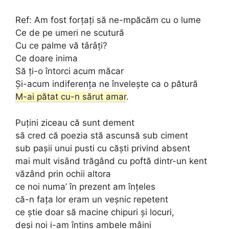
Ref: Am fost forțați să ne-mpăcăm cu o lume
Ce de pe umeri ne scutură
Cu ce palme vă târâți?
Ce doare inima
Să ți-o întorci acum măcar
Și-acum indiferența ne învelește ca o pătură
M-ai pătat cu-n sărut amar
.
Puțini ziceau că sunt dement
să cred că poezia stă ascunsă sub ciment
sub pașii unui pusti cu căști privind absent
mai mult visând trăgând cu poftă dintr-un kent
văzând prin ochii altora
ce noi numa’ în prezent am înțeles
că-n fața lor eram un veșnic repetent
ce știe doar să macine chipuri și locuri,
deși noi i-am întins ambele mâini