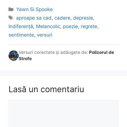
Categorii
Yawn Si Spooke
Etichete
aproape sa cad
,
cadere
,
depresie
,
Indiferență
,
Melancolic
,
poezie
,
regrete
,
sentimente
,
versuri
Versuri corectate și adăugate de:
Polizorul de
Strofe
Lasă un comentariu
Comentariu