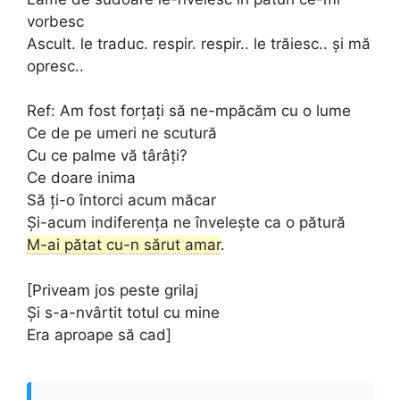
vorbesc
Ascult. le traduc. respir. respir.. le trăiesc.. și mă
opresc..
Ref: Am fost forțați să ne-mpăcăm cu o lume
Ce de pe umeri ne scutură
Cu ce palme vă târâți?
Ce doare inima
Să ți-o întorci acum măcar
Și-acum indiferența ne învelește ca o pătură
M-ai pătat cu-n sărut amar
.
[Priveam jos peste grilaj
Și s-a-nvârtit totul cu mine
Era aproape să cad]