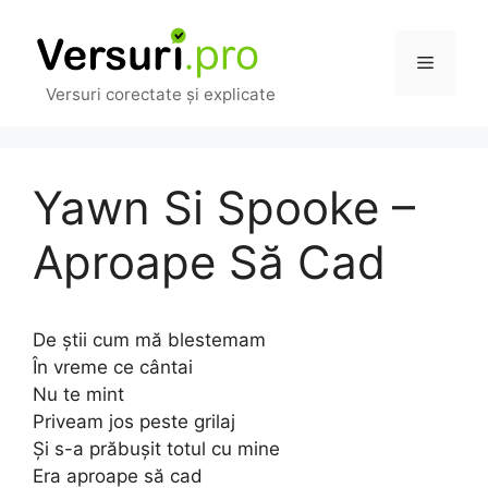
Sari
la
Meniu
conținut
Versuri corectate și explicate
Yawn Si Spooke –
Aproape Să Cad
De știi cum mă blestemam
În vreme ce cântai
Nu te mint
Priveam jos peste grilaj
Și s-a prăbușit totul cu mine
Era aproape să cad