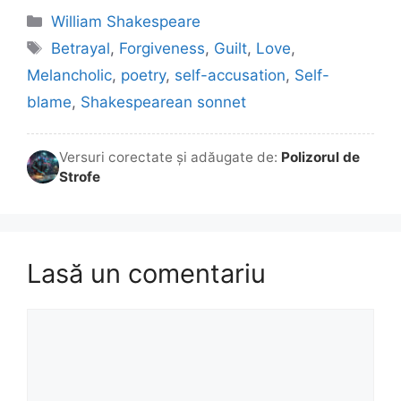
Categorii
William Shakespeare
Etichete
Betrayal
,
Forgiveness
,
Guilt
,
Love
,
Melancholic
,
poetry
,
self-accusation
,
Self-
blame
,
Shakespearean sonnet
Versuri corectate și adăugate de:
Polizorul de
Strofe
Lasă un comentariu
Comentariu