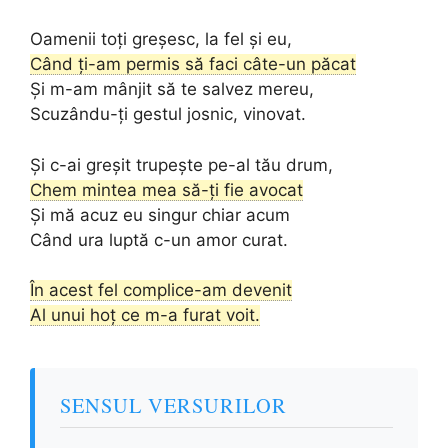
Oamenii toţi greşesc, la fel şi eu,
Când ţi-am permis să faci câte-un păcat
Şi m-am mânjit să te salvez mereu,
Scuzându-ţi gestul josnic, vinovat.
Şi c-ai greşit trupeşte pe-al tău drum,
Chem mintea mea să-ţi fie avocat
Şi mă acuz eu singur chiar acum
Când ura luptă c-un amor curat.
În acest fel complice-am devenit
Al unui hoţ ce m-a furat voit.
SENSUL VERSURILOR