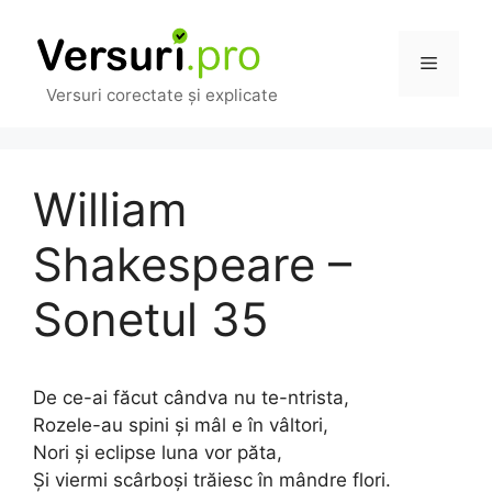
Sari
la
Meniu
conținut
Versuri corectate și explicate
William
Shakespeare –
Sonetul 35
De ce-ai făcut cândva nu te-ntrista,
Rozele-au spini şi mâl e în vâltori,
Nori şi eclipse luna vor păta,
Şi viermi scârboşi trăiesc în mândre flori.