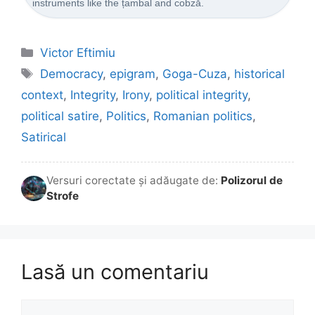
instruments like the țambal and cobză.
Categorii
Victor Eftimiu
Etichete
Democracy
,
epigram
,
Goga-Cuza
,
historical
context
,
Integrity
,
Irony
,
political integrity
,
political satire
,
Politics
,
Romanian politics
,
Satirical
Versuri corectate și adăugate de:
Polizorul de
Strofe
Lasă un comentariu
Comentariu