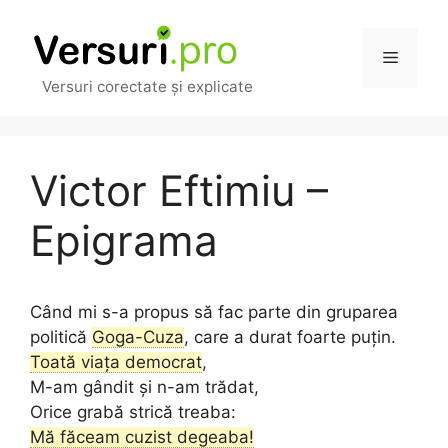
Sari
la
Meniu
conținut
Versuri corectate și explicate
Victor Eftimiu –
Epigrama
Când mi s-a propus să fac parte din gruparea
politică
Goga-Cuza
, care a durat foarte puțin.
Toată viața democrat
,
M-am gândit și n-am trădat,
Orice grabă strică treaba:
Mă făceam cuzist degeaba!