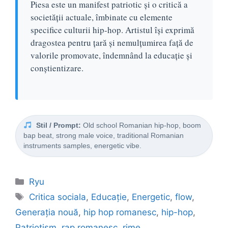
Piesa este un manifest patriotic și o critică a
societății actuale, îmbinate cu elemente
specifice culturii hip-hop. Artistul își exprimă
dragostea pentru țară și nemulțumirea față de
valorile promovate, îndemnând la educație și
conștientizare.
Stil / Prompt:
Old school Romanian hip-hop, boom
bap beat, strong male voice, traditional Romanian
instruments samples, energetic vibe.
Categorii
Ryu
Etichete
Critica sociala
,
Educație
,
Energetic
,
flow
,
Generația nouă
,
hip hop romanesc
,
hip-hop
,
Patriotism
,
rap romanesc
,
rime