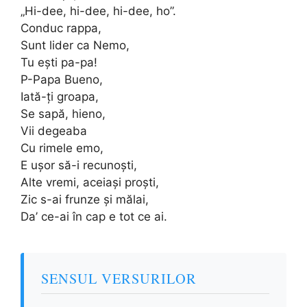
„Hi-dee, hi-dee, hi-dee, ho”.
Conduc rappa,
Sunt lider ca Nemo,
Tu ești pa-pa!
P-Papa Bueno,
Iată-ți groapa,
Se sapă, hieno,
Vii degeaba
Cu rimele emo,
E ușor să-i recunoști,
Alte vremi, aceiași proști,
Zic s-ai frunze și mălai,
Da’ ce-ai în cap e tot ce ai.
SENSUL VERSURILOR