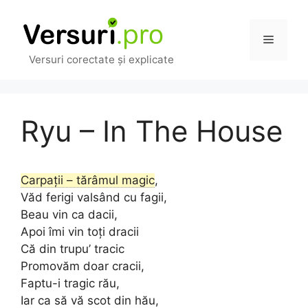
Sari
la
Meniu
conținut
Versuri corectate și explicate
Ryu – In The House
Carpații – tărâmul magic
,
Văd ferigi valsând cu fagii,
Beau vin ca dacii,
Apoi îmi vin toți dracii
Că din trupu’ tracic
Promovăm doar cracii,
Faptu-i tragic rău,
Iar ca să vă scot din hău,