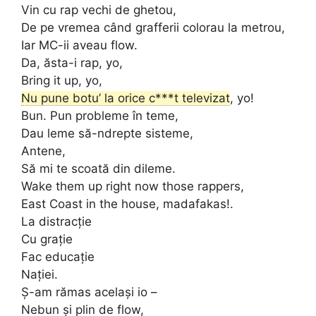
Vin cu rap vechi de ghetou,
De pe vremea când grafferii colorau la metrou,
Iar MC-ii aveau flow.
Da, ăsta-i rap, yo,
Bring it up, yo,
Nu pune botu’ la orice c***t televizat
, yo!
Bun. Pun probleme în teme,
Dau leme să-ndrepte sisteme,
Antene,
Să mi te scoată din dileme.
Wake them up right now those rappers,
East Coast in the house, madafakas!.
La distracție
Cu grație
Fac educație
Nației.
Ș-am rămas același io –
Nebun și plin de flow,