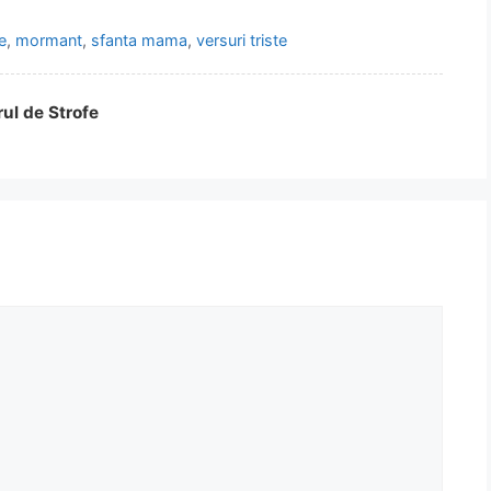
e
,
mormant
,
sfanta mama
,
versuri triste
rul de Strofe