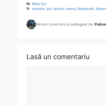
Categorii
Radu Gyr
Etichete
amintire
,
dor
,
lacrimi
,
mama
,
Melancolic
,
Moart
Versuri corectate și adăugate de:
Polizo
Lasă un comentariu
Comentariu