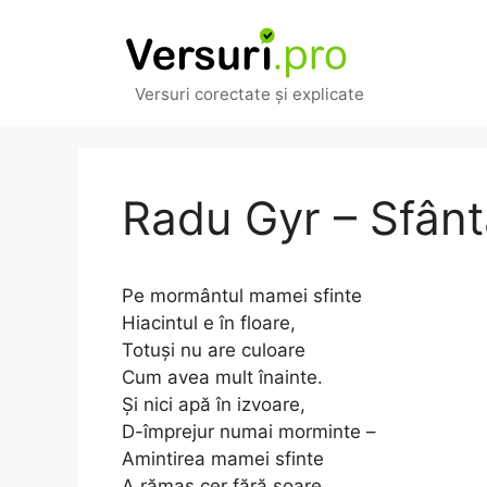
Sari
la
conținut
Versuri corectate și explicate
Radu Gyr – Sfân
Pe mormântul mamei sfinte
Hiacintul e în floare,
Totuși nu are culoare
Cum avea mult înainte.
Și nici apă în izvoare,
D-împrejur numai morminte –
Amintirea mamei sfinte
A rămas cer fără soare.