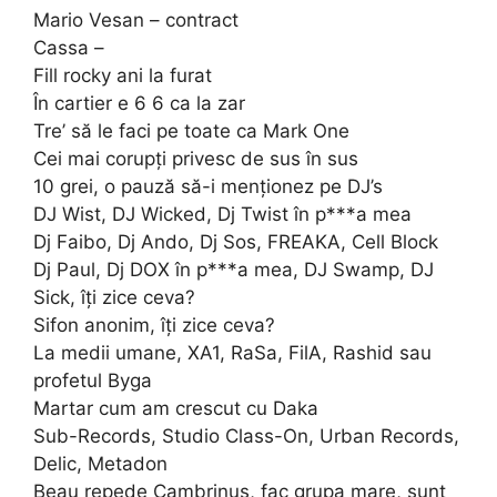
Mario Vesan – contract
Cassa –
Fill rocky ani la furat
În cartier e 6 6 ca la zar
Tre’ să le faci pe toate ca Mark One
Cei mai corupți privesc de sus în sus
10 grei, o pauză să-i menționez pe DJ’s
DJ Wist, DJ Wicked, Dj Twist în p***a mea
Dj Faibo, Dj Ando, Dj Sos, FREAKA, Cell Block
Dj Paul, Dj DOX în p***a mea, DJ Swamp, DJ
Sick, îți zice ceva?
Sifon anonim, îți zice ceva?
La medii umane, XA1, RaSa, FilA, Rashid sau
profetul Byga
Martar cum am crescut cu Daka
Sub-Records, Studio Class-On, Urban Records,
Delic, Metadon
Beau repede Cambrinus, fac grupa mare, sunt