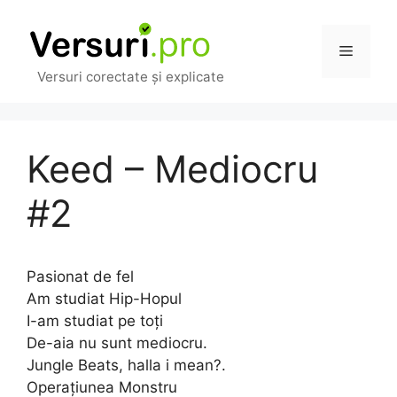
Sari
la
Meniu
conținut
Versuri corectate și explicate
Keed – Mediocru
#2
Pasionat de fel
Am studiat Hip-Hopul
I-am studiat pe toți
De-aia nu sunt mediocru.
Jungle Beats, halla i mean?.
Operațiunea Monstru