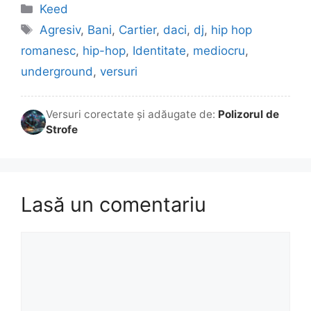
Categorii
Keed
Etichete
Agresiv
,
Bani
,
Cartier
,
daci
,
dj
,
hip hop
romanesc
,
hip-hop
,
Identitate
,
mediocru
,
underground
,
versuri
Versuri corectate și adăugate de:
Polizorul de
Strofe
Lasă un comentariu
Comentariu