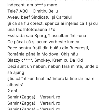
indecent, am p***a mare
Tele7 ABC – Cimitiru’Bellu
Aveau beef Sindicatul și Cartelul
Și ca să fiu corect, sper că ai înțeles că 1 și cu
una fac întotdeauna s*x
Esstrada sau Sparg, îi ascultam într-una
Ce păcat că și acum vorbește lumea
Pace pentru frații din bulău din București,
România până în Moldova, Chișinău
Blazzy c****, Smokey, Krem cu Da Kid
Deci sunt un nebun, nebun fără minte, unde o
să ajung
știu că într-un final mă întorc la tine iar mare
albastră
2 ani.
Samir (Zagga) – Versuri. ro
Samir (Zagga) – Versuri. ro
Samir (Zagga) – Versuri. ro