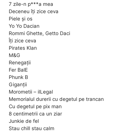
7 zile-n p***a mea
Deceneu îți zice ceva
Piele și os
Yo Yo Dacian
Rommi Ghette, Getto Daci
Îți zice ceva
Pirates Klan
M&G
Renegații
Fer BalE
Phunk B
Giganții
Morometii – ilLegal
Memorialul durerii cu degetul pe trancan
Cu degetul pe pix man
8 centimetrii ca un ziar
Junkie de fel
Stau chill stau calm