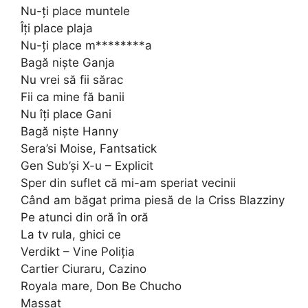
Nu-ți place muntele
Îți place plaja
Nu-ți place m********a
Bagă niște Ganja
Nu vrei să fii sărac
Fii ca mine fă banii
Nu îți place Gani
Bagă niște Hanny
Sera’si Moise, Fantsatick
Gen Sub’și X-u – Explicit
Sper din suflet că mi-am speriat vecinii
Când am băgat prima piesă de la Criss Blazziny
Pe atunci din oră în oră
La tv rula, ghici ce
Verdikt – Vine Poliția
Cartier Ciuraru, Cazino
Royala mare, Don Be Chucho
Massat